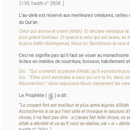
2193, hadith n° 2858. ]
L’au-delà est réservé aux meilleures créatures, celles q
du Qur’an :
Celui qui donne et craint (Allah). Et déclare véridique l
plus grand bonheur. Et quand à celui qui est avare, se d
la plus belle récompense, Nous lui faciliterons la voie à
Ceci ne signifie pas qu’il faut se vouer au monachism
licites en matière de nourriture, boisson, habillement et
Dis : “Qui a interdit la parure d’Allah, qu’Il a produite p
Dis : “Elles sont destinées à ceux qui ont la foi, dans c
Résurrection.” Ainsi exposons-Nous clairement les vers
s
Le Prophète (
) a dit :
“Le croyant fort est meilleur et plus aimé auprès d’Allah 
Accroche-toi à ce qui t’est utile et invoque le secours d’
chose, il ne faut pas dire : si j’avais fait telle chose, 
Allah a décrété et ce qu’Il veut se réalise, car « si » déc
hadith n° 2664. ]