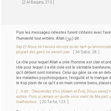
[2 Al Baqara, 213.]
Puis les messages célestes furent clôturés avec l’
y
l’humanité tout entière. Allah (
) dit :
Say Et Nous ne t’avons envoyé qu’en tant qu’annonciateu
plupart des gens ne savent pas
[ 34 Saba’, 28. ]
Le rôle pour lequel Allah a créé l’homme est clair et préc
rôle pour lequel il a été créé est le véritable bienheur
qu’il détient sont minimes. Celui qui gère sa vie en deho
les maladies psychologiques, l’exiguïté et le manque
le trop plein de ce qu’il a en main comme biens, plaisi
(… Il dit : “Descendez d’ici, (Adam et Ève), [Vous sere
autres. Puis, si jamais un guide vous vient de Ma part,
malheureux
[ 20 Ta-ha, 123. ]