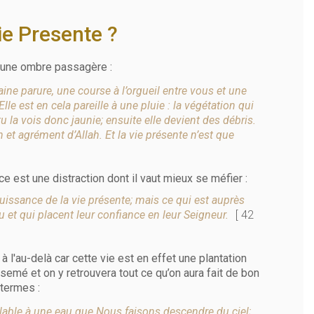
ie Presente ?
st une ombre passagère :
ine parure, une course à l’orgueil entre vous et une
lle est en cela pareille à une pluie : la végétation qui
 tu la vois donc jaunie; ensuite elle devient des débris.
n et agrément d’Allah. Et la vie présente n’est que
nce est une distraction dont il vaut mieux se méfier :
uissance de la vie présente; mais ce qui est auprès
u et qui placent leur confiance en leur Seigneur.
[ 42
à l'au-delà car cette vie est en effet une plantation
a semé et on y retrouvera tout ce qu’on aura fait de bon
 termes :
mblable à une eau que Nous faisons descendre du ciel;