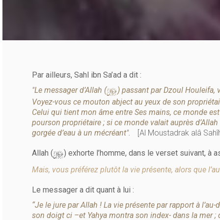
Par ailleurs, Sahl ibn Sa’ad a dit :
y
"Le messager d’Allah (
) passant par Dzoul Houleifa, v
Voyez-vous ce mouton abject au yeux de son propriétair
Celui qui tient mon âme entre Ses mains, ce monde est 
pourson propriétaire ; si ce monde valait auprès d’Allah 
gorgée d’eau à un mécréant".
[Al Moustadrak alâ Sahîha
y
Allah (
) exhorte l’homme, dans le verset suivant, à as
Mais, vous préférez plutôt la vie présente, alors que l’a
Le messager a dit quant à lui :
“Je le jure par Allah ! La vie présente par rapport à l’au
son doigt ci –et Yahya montra son index- dans la mer ; q