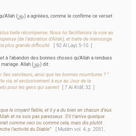
y
u’Allah (
) a agréées, comme le confirme ce verset
a plus belle récompense. Nous lui faciliterons la voie au
ispense (de l’adoration d’Allah), et traite de mensonge
 la plus grande difficulté
[ 92 Al Layl, 5-10. ]
e et à l’abandon des bonnes choses qu’Allah a rendues
y
 mariage. Allah (
) dit :
our Ses serviteurs, ainsi que les bonnes nourritures ? ”
ette vie, et exclusivement à eux au Jour de la
ets pour les gens qui savent
[ 7 Al A’râf, 32. ]
que le croyant faible, et il y a du bien en chacun d’eux.
Allah et ne sois pas paresseux. S’il t’arrive quelque
ce serait comme ceci ou comme cela, mais dis plutôt :
lenche l’activité du Diable”
[ Muslim vol. 4, p. 2051,