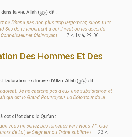
y
dans la vie. Allah (
) dit :
et ne l’étend pas non plus trop largement, sinon tu te
nd Ses dons largement à qui Il veut ou les accorde
t Connaisseur et Clairvoyant
[ 17 Al Isrâ, 29-30. ]
reation Des Hommes Et Des
y
 l’adoration exclusive d’Allah. Allah (
) dit :
’adorent. Je ne cherche pas d’eux une subsistance; et
llah qui est le Grand Pourvoyeur, Le Détenteur de la
 cet effet dans le Qur’an :
que vous ne seriez pas ramenés vers Nous ? ”. Que
 dehors de Lui, le Seigneur du Trône sublime !
[ 23 Al