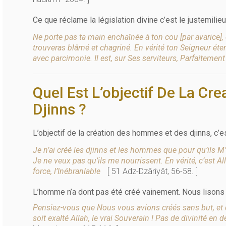
Ce que réclame la législation divine c’est le justemilieu 
Ne porte pas ta main enchaînée à ton cou [par avarice], 
trouveras blâmé et chagriné. En vérité ton Seigneur éte
avec parcimonie. Il est, sur Ses serviteurs, Parfaitemen
Quel Est L’objectif De La C
Djinns ?
L’objectif de la création des hommes et des djinns, c’est
Je n’ai créé les djinns et les hommes que pour qu’ils M
Je ne veux pas qu’ils me nourrissent. En vérité, c’est A
force, l’Inébranlable
[ 51 Adz-Dzâriyât, 56-58. ]
L’homme n’a dont pas été créé vainement. Nous lisons à
Pensiez-vous que Nous vous avions créés sans but, et 
soit exalté Allah, le vrai Souverain ! Pas de divinité en