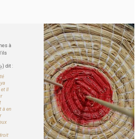
mes à
’ils
y
) dit :
té
oya
t Il
ur
t
t à en
r
ceux
droit