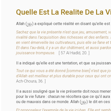
Quelle Est La Realite De La V
y
Allah (
) a expliqué cette réalité en disant qu’elle e
Sachez que la vie présente n’est que jeu, amusement, va
rivalité dans l’acquisition des richesses et des enfants. E
en vient émerveille les cultivateurs, puis elle se fane et
Et dans l’au-delà, il y a un dur châtiment, et aussi pardo
jouissance trompeuse.
[ 57 Al Hadîd, 20. ]
Il a indiqué qu’elle est une tentation, et que sa jouissa
Tout ce qui vous a été donné [comme bien] n’est que jo
d’Allah est meilleur et plus durable pour ceux qui ont cr
Ach-Choura, 36. ]
Il a aussi souligné que la vie présente doit nous mener 
pour la vie future : chacun ne récoltera que ce qu’il aur
y
ou de mauvais dans ce monde. Allah (
) le dit en ces
Et proposeleur l’exemple de la vie ici-bas. Elle est se