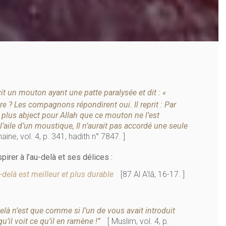
it un mouton ayant une patte paralysée et dit : «
e ? Les compagnons répondirent oui. Il reprit : Par
plus abject pour Allah que ce mouton ne l’est
l’aile d’un moustique, Il n’aurait pas accordé une seule
ine, vol. 4, p. 341, hadith n° 7847. ]
pirer à l’au-delà et ses délices :
u-delà est meilleur et plus durable
[87 Al A’lâ, 16-17. ]
-delà n’est que comme si l’un de vous avait introduit
u’il voit ce qu’il en ramène !”
[ Muslim, vol. 4, p.