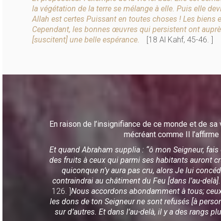
la végétation de la terre se mélange à elle. Puis elle d
Allah est certes Puissant en toutes choses ! Les biens 
Cependant, les bonnes œuvres qui persistent ont aupr
[suscitent] une belle espérance.
[18 Al Kahf, 45-46. ]
En raison de l’insignifiance de ce monde et de sa v
mécréant comme Il l’affirme 
Et quand Abraham supplia : “ô mon Seigneur, fais de 
des fruits à ceux qui parmi ses habitants auront cru
quiconque n’y aura pas cru, alors Je lui concéde
contraindrai au châtiment du Feu [dans l’au-delà].
126. ]
Nous accordons abondamment à tous; ceux-c
les dons de ton Seigneur ne sont refusés [à pers
sur d’autres. Et dans l’au-delà, il y a des rangs pl