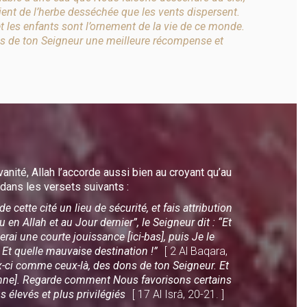
evient de l’herbe desséchée que les vents dispersent.
et les enfants sont l’ornement de la vie de ce monde.
ès de ton Seigneur une meilleure récompense et
anité, Allah l’accorde aussi bien au croyant qu’au
dans les versets suivants :
cette cité un lieu de sécurité, et fais attribution
 en Allah et au Jour dernier”, le Seigneur dit : “Et
rai une courte jouissance [ici-bas], puis Je le
 Et quelle mauvaise destination !”
[ 2 Al Baqara,
i comme ceux-là, des dons de ton Seigneur. Et
onne]. Regarde comment Nous favorisons certains
us élevés et plus privilégiés
[ 17 Al Isrâ, 20-21. ]