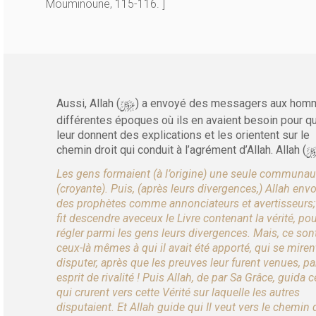
Mouminoune, 115-116. ]
y
Aussi, Allah (
) a envoyé des messagers aux hom
différentes époques où ils en avaient besoin pour qu
leur donnent des explications et les orientent sur le
chemin droit qui conduit à l’agrément d’Allah. Allah (
Les gens formaient (à l’origine) une seule communau
(croyante). Puis, (après leurs divergences,) Allah env
des prophètes comme annonciateurs et avertisseurs; e
fit descendre aveceux le Livre contenant la vérité, po
régler parmi les gens leurs divergences. Mais, ce son
ceux-là mêmes à qui il avait été apporté, qui se miren
disputer, après que les preuves leur furent venues, pa
esprit de rivalité ! Puis Allah, de par Sa Grâce, guida 
qui crurent vers cette Vérité sur laquelle les autres
disputaient. Et Allah guide qui Il veut vers le chemin 