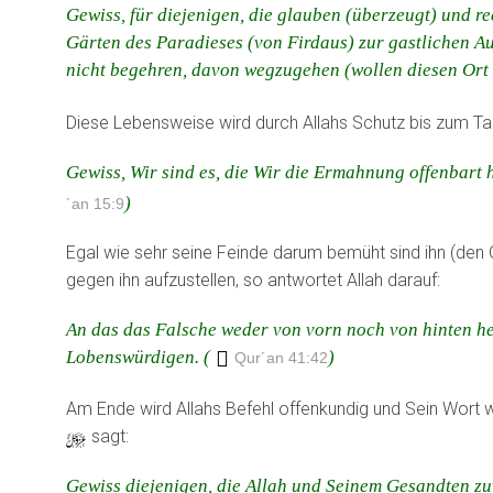
Gewiss, für diejenigen, die glauben (überzeugt) und re
Gärten des Paradieses (von Firdaus) zur gastlichen A
nicht begehren, davon wegzugehen (wollen diesen Ort 
Diese Lebensweise wird durch Allahs Schutz bis zum Ta
Gewiss, Wir sind es, die Wir die Ermahnung offenbart 
)
´an 15:9
Egal wie sehr seine Feinde darum bemüht sind ihn (den
gegen ihn aufzustellen, so antwortet Allah darauf:
An das das Falsche weder von vorn noch von hinten h
Lobenswürdigen. (
)
Qur´an 41:42
Am Ende wird Allahs Befehl offenkundig und Sein Wort w
y
sagt:
Gewiss diejenigen, die Allah und Seinem Gesandten z