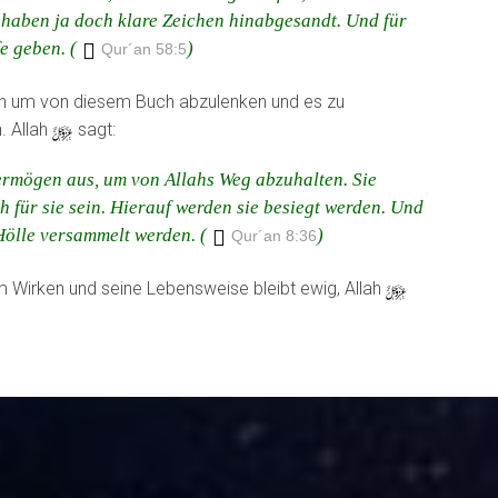
 haben ja doch klare Zeichen hinabgesandt. Und für
e geben. (
)
Qur´an 58:5
en um von diesem Buch abzulenken und es zu
. Allah
y
sagt:
Vermögen aus, um von Allahs Weg abzuhalten. Sie
 für sie sein. Hierauf werden sie besiegt werden. Und
Hölle versammelt werden. (
)
Qur´an 8:36
am Wirken und seine Lebensweise bleibt ewig, Allah
y