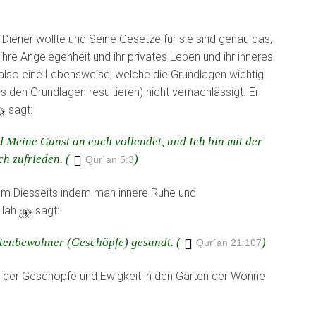
e Diener wollte und Seine Gesetze für sie sind genau das,
e Angelegenheit und ihr privates Leben und ihr inneres
t also eine Lebensweise, welche die Grundlagen wichtig
 den Grundlagen resultieren) nicht vernachlässigt. Er
y
sagt:
 Meine Gunst an euch vollendet, und Ich bin mit der
h zufrieden. (
)
Qur´an 5:3
 im Diesseits indem man innere Ruhe und
llah
y
sagt:
ltenbewohner (Geschöpfe) gesandt. (
)
Qur´an 21:107
 der Geschöpfe und Ewigkeit in den Gärten der Wonne