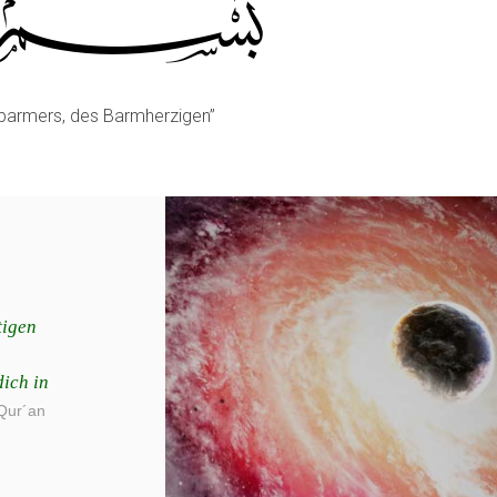
5
rbarmers, des Barmherzigen”
tigen
dich in
Qur´an