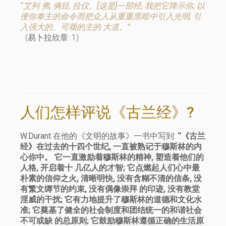
“艾列 弗, 俩目, 拉仪。[这是]一部经, 我把它降示你, 以
便你奉主的命令而把众人从重重黑暗中引入光明, 引
入强大的、可颂的主的 大道。”
(易卜拉欣章: 1)
人们怎样评说《古兰经》?
W.Durant 在他的《文明的故事》一书中写到:
“《古兰
经》在过去的十四个世纪, 一直被熟记于穆斯林的内
心你中。 它一直激励着穆斯林的精神, 塑造着他们的
人格, 开启着十 几亿人的才智; 它点燃起人们心中最
朴素的信仰之火, 清晰明快, 没有含糊不清的信条, 没
有繁文缛节的约束, 没有偶像崇拜 的印迹, 没有教堂
淫威的干扰; 它有力地提升了穆斯林的道德和文化水
准; 它奠基了健全的社会制度和团结统一的和谐社会
不可或缺 的总原则; 它鼓励穆斯林遵循正确的生活原