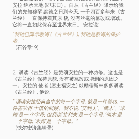
安拉 继承天地 (即末日) 。自从《古兰经》降示给我
们的先知穆罕 默德之日到今天, 一千四百多年来《古
兰经》一直保持着其原 貌, 没有丝毫的篡改或增减。
它将一直如此保存至世界末日。 安拉说:
“我确已降示教诲 (《古兰经》), 我确是教诲的保护
者。”
(石谷章: 9)
诵读《古兰经》是赞颂安拉的一种功修。这也是
《古兰经》保持原貌, 没有被篡改或增删的原因之
一。安拉的 使者 (愿主福安之) 鼓励穆斯林多多诵读
《古兰经》, 他说:
“ 诵读安拉经典当中的每一个字母, 就是一件善功, 一
件善功得 十倍的回赐。我不说: ‘艾利夫’、‘俩木’、‘米
姆’是一 个字母, 但我说‘艾利夫’是一个字母, ‘俩木’是
一个字母, ‘米姆’是一个字母。”
(铁尔密济集辑录)