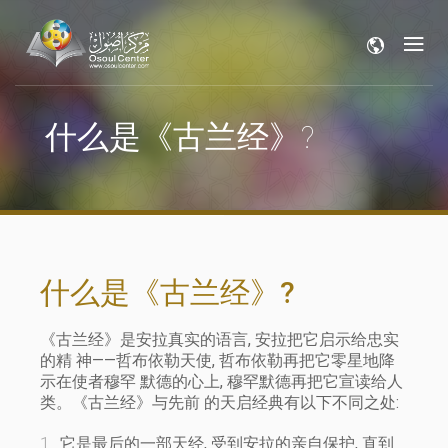
什么是《古兰经》?
什么是《古兰经》?
《古兰经》是安拉真实的语言, 安拉把它启示给忠实
的精 神——哲布依勒天使, 哲布依勒再把它零星地降
示在使者穆罕 默德的心上, 穆罕默德再把它宣读给人
类。《古兰经》与先前 的天启经典有以下不同之处:
它是最后的一部天经, 受到安拉的亲自保护, 直到