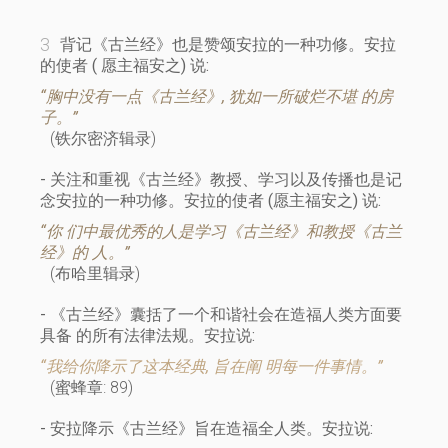
背记《古兰经》也是赞颂安拉的一种功修。安拉
的使者 ( 愿主福安之) 说:
“胸中没有一点《古兰经》, 犹如一所破烂不堪 的房
子。”
(铁尔密济辑录)
- 关注和重视《古兰经》教授、学习以及传播也是记
念安拉的一种功修。安拉的使者 (愿主福安之) 说:
“你 们中最优秀的人是学习《古兰经》和教授《古兰
经》的 人。”
(布哈里辑录)
- 《古兰经》囊括了一个和谐社会在造福人类方面要
具备 的所有法律法规。安拉说:
“我给你降示了这本经典, 旨在阐 明每一件事情。”
(蜜蜂章: 89)
- 安拉降示《古兰经》旨在造福全人类。安拉说: