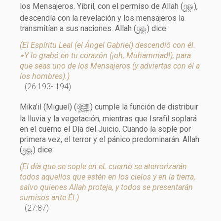
y
los Mensajeros. Yibril, con el permiso de Allah (
),
descendía con la revelación y los mensajeros la
y
transmitían a sus naciones. Allah (
) dice:
(El Espíritu Leal (el Ángel Gabriel) descendió con él.
٭Y lo grabó en tu corazón (¡oh, Muhammad!), para
que seas uno de los Mensajeros (y adviertas con él a
los hombres).)
(26:193- 194)
a
Mika’il (Miguel) (
) cumple la función de distribuir
la lluvia y la vegetación, mientras que Israfil soplará
en el cuerno el Día del Juicio. Cuando la sople por
primera vez, el terror y el pánico predominarán. Allah
y
(
) dice:
(El día que se sople en eL cuerno se aterrorizarán
todos aquellos que estén en los cielos y en la tierra,
salvo quienes Allah proteja, y todos se presentarán
sumisos ante Él.)
(27:87)