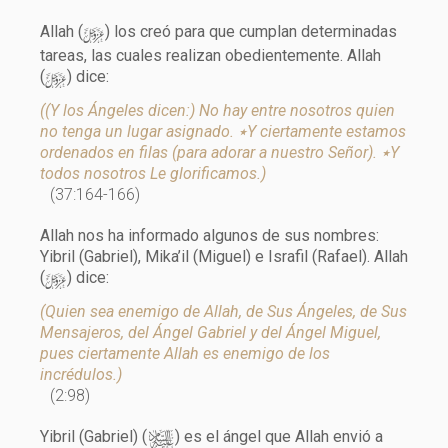
y
Allah (
) los creó para que cumplan determinadas
tareas, las cuales realizan obedientemente. Allah
y
(
) dice:
((Y los Ángeles dicen:) No hay entre nosotros quien
no tenga un lugar asignado. ٭Y ciertamente estamos
ordenados en filas (para adorar a nuestro Señor). ٭Y
todos nosotros Le glorificamos.)
(37:164-166)
Allah nos ha informado algunos de sus nombres:
Yibril (Gabriel), Mika’il (Miguel) e Israfil (Rafael). Allah
y
(
) dice:
(Quien sea enemigo de Allah, de Sus Ángeles, de Sus
Mensajeros, del Ángel Gabriel y del Ángel Miguel,
pues ciertamente Allah es enemigo de los
incrédulos.)
(2:98)
a
Yibril (Gabriel) (
) es el ángel que Allah envió a