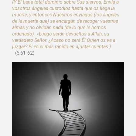
(Y Él tiene total dominio sobre Sus siervos. Envía a
vosotros ángeles custodios hasta que os llega la
muerte, y entonces Nuestros enviados (los ángeles
de la muerte que) se encargan de recoger vuestras
almas y no olvidan nada (de lo que le hemos
ordenado). ٭Luego serán devueltos a Allah, su
verdadero Señor. ¿Acaso no será Él Quien os va a
juzgar? Él es el más rápido en ajustar cuentas.)
(6:61-62)