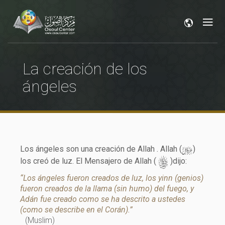
La creación de los
ángeles
y
Los ángeles son una creación de Allah . Allah (
)
s
los creó de luz. El Mensajero de Allah (
)dijo:
“Los ángeles fueron creados de luz, los yinn (genios)
fueron creados de la llama (sin humo) del fuego, y
Adán fue creado como se ha descrito a ustedes
(como se describe en el Corán).”
(Muslim)