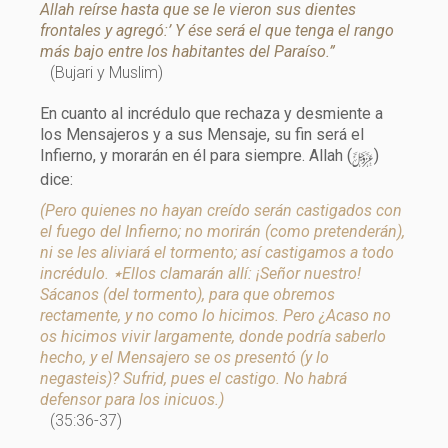
Allah reírse hasta que se le vieron sus dientes
frontales y agregó:’ Y ése será el que tenga el rango
más bajo entre los habitantes del Paraíso.”
(Bujari y Muslim)
En cuanto al incrédulo que rechaza y desmiente a
los Mensajeros y a sus Mensaje, su fin será el
y
Infierno, y morarán en él para siempre. Allah (
)
dice:
(Pero quienes no hayan creído serán castigados con
el fuego del Infierno; no morirán (como pretenderán),
ni se les aliviará el tormento; así castigamos a todo
incrédulo. ٭Ellos clamarán allí: ¡Señor nuestro!
Sácanos (del tormento), para que obremos
rectamente, y no como lo hicimos. Pero ¿Acaso no
os hicimos vivir largamente, donde podría saberlo
hecho, y el Mensajero se os presentó (y lo
negasteis)? Sufrid, pues el castigo. No habrá
defensor para los inicuos.)
(35:36-37)