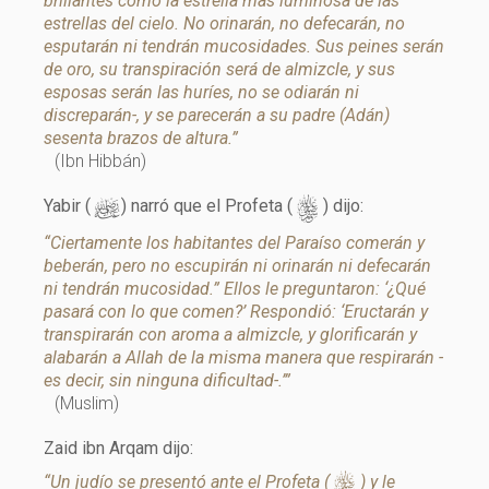
brillantes como la estrella más luminosa de las
estrellas del cielo. No orinarán, no defecarán, no
esputarán ni tendrán mucosidades. Sus peines serán
de oro, su transpiración será de almizcle, y sus
esposas serán las huríes, no se odiarán ni
discreparán-, y se parecerán a su padre (Adán)
sesenta brazos de altura.”
(Ibn Hibbán)
d
s
Yabir (
) narró que el Profeta (
) dijo:
“Ciertamente los habitantes del Paraíso comerán y
beberán, pero no escupirán ni orinarán ni defecarán
ni tendrán mucosidad.” Ellos le preguntaron: ‘¿Qué
pasará con lo que comen?’ Respondió: ‘Eructarán y
transpirarán con aroma a almizcle, y glorificarán y
alabarán a Allah de la misma manera que respirarán -
es decir, sin ninguna dificultad-.’”
(Muslim)
Zaid ibn Arqam dijo:
s
“Un judío se presentó ante el Profeta (
) y le