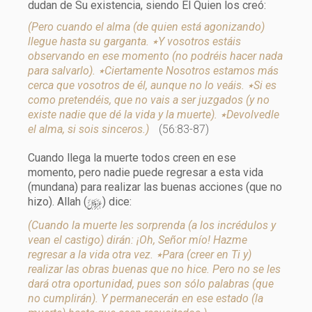
dudan de Su existencia, siendo Él Quien los creó:
(Pero cuando el alma (de quien está agonizando)
llegue hasta su garganta. ٭Y vosotros estáis
observando en ese momento (no podréis hacer nada
para salvarlo). ٭Ciertamente Nosotros estamos más
cerca que vosotros de él, aunque no lo veáis. ٭Si es
como pretendéis, que no vais a ser juzgados (y no
existe nadie que dé la vida y la muerte). ٭Devolvedle
el alma, si sois sinceros.)
(56:83-87)
Cuando llega la muerte todos creen en ese
momento, pero nadie puede regresar a esta vida
(mundana) para realizar las buenas acciones (que no
y
hizo). Allah (
) dice:
(Cuando la muerte les sorprenda (a los incrédulos y
vean el castigo) dirán: ¡Oh, Señor mío! Hazme
regresar a la vida otra vez. ٭Para (creer en Ti y)
realizar las obras buenas que no hice. Pero no se les
dará otra oportunidad, pues son sólo palabras (que
no cumplirán). Y permanecerán en ese estado (la