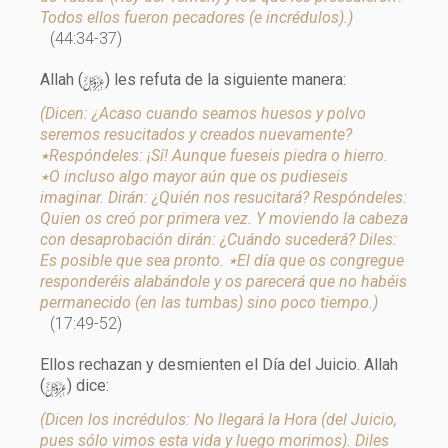
Todos ellos fueron pecadores (e incrédulos).)
(44:34-37)
y
Allah (
) les refuta de la siguiente manera:
(Dicen: ¿Acaso cuando seamos huesos y polvo
seremos resucitados y creados nuevamente?
٭Respóndeles: ¡Sí! Aunque fueseis piedra o hierro.
٭O incluso algo mayor aún que os pudieseis
imaginar. Dirán: ¿Quién nos resucitará? Respóndeles:
Quien os creó por primera vez. Y moviendo la cabeza
con desaprobación dirán: ¿Cuándo sucederá? Diles:
Es posible que sea pronto. ٭El día que os congregue
responderéis alabándole y os parecerá que no habéis
permanecido (en las tumbas) sino poco tiempo.)
(17:49-52)
Ellos rechazan y desmienten el Día del Juicio. Allah
y
(
) dice:
(Dicen los incrédulos: No llegará la Hora (del Juicio,
pues sólo vimos esta vida y luego morimos). Diles