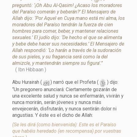
preguntó: ‘¡Oh Abu Al-Qasim! ¿Acaso los moradores
del Paraíso comerán y beberán?’ El Mensajero de
Allah dijo: ‘Por Aquel en Cuya mano está mi alma, los
moradores del Paraíso tendrán la fuerza de cien
hombres para comer, beber, y mantener relaciones
sexuales.’ El judío dijo: ‘De hecho el que se alimenta
y bebe debe hacer sus necesidades.’ El Mensajero de
Allah respondió: ‘Lo harán a través de la sudoración
de sus pieles, y su fragancia será como la del
almizcle, y mantendrán siempre su figura’.”
( Ibn Hibbaan )
d
s
Abu Hurairah (
) narró que el Profeta (
) dijo:
“Un pregonero anunciará: Ciertamente gozarán de
una excelente salud y nunca se enfermarán, vivirán y
nunca morirán, serán jóvenes y nunca más
envejecerán, disfrutarán, y nunca sentirán dolor ni
angustias. Y éste es el dicho de Allah:
(Se les dirá (como bienvenida): Este es el Paraíso
que habéis heredado (en recompensa) por vuestras