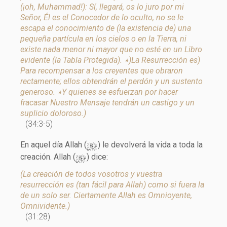
(¡oh, Muhammad!): Sí, llegará, os lo juro por mi
Señor, Él es el Conocedor de lo oculto, no se le
escapa el conocimiento de (la existencia de) una
pequeña partícula en los cielos o en la Tierra, ni
existe nada menor ni mayor que no esté en un Libro
evidente (la Tabla Protegida). ٭)La Resurrección es)
Para recompensar a los creyentes que obraron
rectamente; ellos obtendrán el perdón y un sustento
generoso. ٭Y quienes se esfuerzan por hacer
fracasar Nuestro Mensaje tendrán un castigo y un
suplicio doloroso.)
(34:3-5)
y
En aquel día Allah (
) le devolverá la vida a toda la
y
creación. Allah (
) dice:
(La creación de todos vosotros y vuestra
resurrección es (tan fácil para Allah) como si fuera la
de un solo ser. Ciertamente Allah es Omnioyente,
Omnividente.)
(31:28)