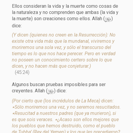
Ellos consideran la vida y la muerte como cosas de
la naturaleza y no comprenden que ambas (la vida y
y
la muerte) son creaciones como ellos. Allah (
)
dice:
(Y dicen (quienes no creen en la Resurrección): No
existe otra vida más que la mundanal, viviremos y
moriremos una sola vez, y sólo el transcurso del
tiempo es lo que nos hace perecer. Pero en verdad
no poseen un conocimiento certero sobre lo que
dicen, y no hacen más que conjeturar.)
(45:24)
Algunos buscan pruebas imposibles para ser
y
creyentes. Allah (
) dice:
(Por cierto que (los incrédulos de La Meca) dicen:
٭Sólo moriremos una vez, y no seremos resucitados.
٭Resucitad a nuestros padres (que ya murieron), si
es que sois veraces. ٭¿Acaso son ellos mejores que
los pueblos que hemos destruido, como el pueblo
de Tubba’ (Rey del Yemen) y los que les precedieron?