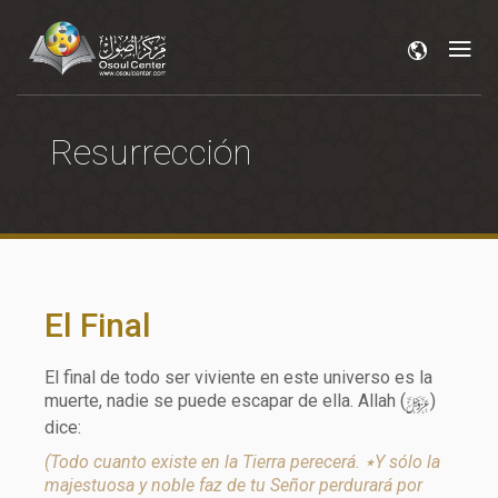
Resurrección
El Final
El final de todo ser viviente en este universo es la
y
muerte, nadie se puede escapar de ella. Allah (
)
dice:
(Todo cuanto existe en la Tierra perecerá. ٭Y sólo la
majestuosa y noble faz de tu Señor perdurará por