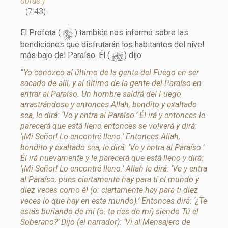
obras.)
(7:43)
s
El Profeta (
) también nos informó sobre las
bendiciones que disfrutarán los habitantes del nivel
d
más bajo del Paraíso. Él (
) dijo:
“Yo conozco al último de la gente del Fuego en ser
sacado de allí, y al último de la gente del Paraíso en
entrar al Paraíso. Un hombre saldrá del Fuego
arrastrándose y entonces Allah, bendito y exaltado
sea, le dirá: ‘Ve y entra al Paraíso.’ Él irá y entonces le
parecerá que está lleno entonces se volverá y dirá:
‘¡Mi Señor! Lo encontré lleno.’ Entonces Allah,
bendito y exaltado sea, le dirá: ‘Ve y entra al Paraíso.’
Él irá nuevamente y le parecerá que está lleno y dirá:
‘¡Mi Señor! Lo encontré lleno.’ Allah le dirá: ‘Ve y entra
al Paraíso, pues ciertamente hay para ti el mundo y
diez veces como él (o: ciertamente hay para ti diez
veces lo que hay en este mundo).’ Entonces dirá: ‘¿Te
estás burlando de mí (o: te ríes de mí) siendo Tú el
Soberano?’ Dijo (el narrador): ‘Vi al Mensajero de