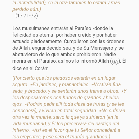
la incredulidad), en la otra también lo estará y más
perdido aún.)
(17:71-72)
Los musulmanes entrarán al Paraíso -donde la
felicidad es eterna- por haber creído y por haber
actuado piadosamente. Cumplieron con las órdenes
de Allah, engrandecido sea, y de Su Mensajero y se
abstuvieron de lo que ambos prohibieron. Nadie
y
morirá en el Paraíso, así nos lo informó Allah (
), Él
dice en el Corán:
(Por cierto que los piadosos estarán en un lugar
seguro. ٭En jardines, y manantiales. ٭Vestirán fina
seda, y brocado, y se sentarán unos frente a otros. ٭Y
los desposaremos con huríes de grandes y bellos
ojos. ٭Podrán pedir allí toda clase de frutas (y se les
concederá), y vivirán en total seguridad. ٭No sufrirán
otra vez la muerte, salvo la que ya sufrieron (en la
vida mundanal), y Él les preservará del castigo del
Infierno. ٭Así es el favor que tu Señor concederá a
los creyentes, y ése será el triunfo grandioso.)