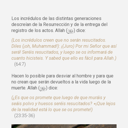
Los incrédulos de las distintas generaciones
descreían de la Resurrección y de la entrega del
y
registro de los actos. Allah (
) dice:
(Los incrédulos creen que no serán resucitados.
Diles (¡oh, Muhammad!): ¡(Juro) Por mi Señor que así
será! Seréis resucitados, y luego se os informará de
cuanto hicisteis. Y sabed que ello es fácil para Allah.)
(64:7)
Hacen lo posible para desviar al hombre y para que
no crean que serán devueltos a la vida luego de la
y
muerte. Allah (
) dice:
(¿Es que os promete que luego de que muráis y
seáis polvo y huesos seréis resucitados? ٭¡Que lejos
de la realidad está lo que se os promete!)
(23:35-36)