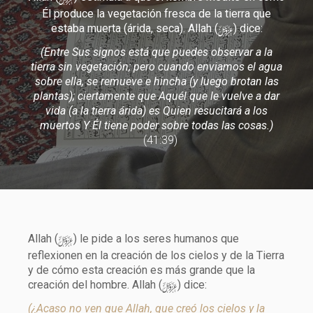
Él produce la vegetación fresca de la tierra que
y
estaba muerta (árida, seca). Allah (
) dice:
(Entre Sus signos está que puedes observar a la
tierra sin vegetación; pero cuando enviamos el agua
sobre ella, se remueve e hincha (y luego brotan las
plantas); ciertamente que Aquél que le vuelve a dar
vida (a la tierra árida) es Quien resucitará a los
muertos Y Él tiene poder sobre todas las cosas.)
(41:39)
y
Allah (
) le pide a los seres humanos que
reflexionen en la creación de los cielos y de la Tierra
y de cómo esta creación es más grande que la
y
creación del hombre. Allah (
) dice:
(¿Acaso no ven que Allah, que creó los cielos y la