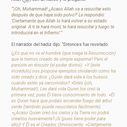
y
“‘¡Oh, Muhammad! ¿Acaso Allah va a resucitar esto
después de que haya sido polvo?’ Le respondió:
‘Ciertamente que Allah lo hará volver a su estado
original. A ti te hará morir, te hará resucitar y luego te
introducirá en el Infierno’.”
El narrador del hadiz dijo: “Entonces fue revelado:
(¿Es que no ve el hombre (que niega la Resurrección)
que le hemos creado de simple esperma? Pero él
persiste en discutir (el poder divino). ٭Y (este
incrédulo) nos propone ejemplos olvidando cómo ha
sido creado y dice: ¿Quién dará vida a los huesos
cuando estén ya carcomidos? ٭Diles (¡oh,
Muhammad!): Les dará vida Quien los creó la
primera vez; pues Él tiene conocimiento de todo. ٭Él
es Quien hace que podáis encender fuego del árbol
verde (también puede resucitaros fácilmente).
٭¿Acaso Quien creó los cielos y la Tierra no podrá
crearlos nuevamente? ¡Sí (pues tiene poder para
ello)! Y Él es el Creador, Omnisciente. ٭Ciertamente