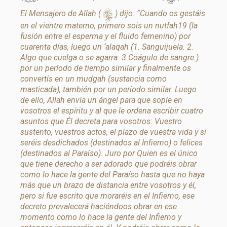
s
El Mensajero de Allah (
) dijo: “Cuando os gestáis
en el vientre materno, primero sois un nutfah19 (la
fusión entre el esperma y el fluido femenino) por
cuarenta días, luego un ‘alaqah (1. Sanguijuela. 2.
Algo que cuelga o se agarra. 3 Coágulo de sangre.)
por un período de tiempo similar y finalmente os
convertís en un mudgah (sustancia como
masticada), también por un período similar. Luego
de ello, Allah envía un ángel para que sople en
vosotros el espíritu y al que le ordena escribir cuatro
asuntos que Él decreta para vosotros: Vuestro
sustento, vuestros actos, el plazo de vuestra vida y si
seréis desdichados (destinados al Infierno) o felices
(destinados al Paraíso). Juro por Quien es el único
que tiene derecho a ser adorado que podréis obrar
como lo hace la gente del Paraíso hasta que no haya
más que un brazo de distancia entre vosotros y él,
pero si fue escrito que moraréis en el Infierno, ese
decreto prevalecerá haciéndoos obrar en ese
momento como lo hace la gente del Infierno y