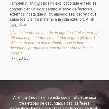
y
También Allah (
) nos ha explicado que el feto se
conserva en un lugar seguro, a salvo de factores
externos, hasta que Allah, alabado sea, decreta que
salga (del vientre materno a la vida exterior). Allah
y
(
) dice:
(¿No os hemos creado de un líquido vil (el esperma)?
٭El cual depositamos en un lugar seguro (el útero).
٭Hasta un tiempo determinado. ٭Así lo hemos
decretado, porque tenemos poder sobre todas las
cosas.)
(77:20-23)
y
Allah (
) nos ha enseñado que el feto atraviesa
tres etapas de oscuridad. Pasa las fases
específicas hasta que alcanza, por la orden de Allah,