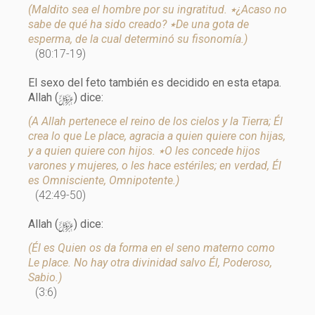
(Maldito sea el hombre por su ingratitud. ٭¿Acaso no
sabe de qué ha sido creado? ٭De una gota de
esperma, de la cual determinó su fisonomía.)
(80:17-19)
El sexo del feto también es decidido en esta etapa.
y
Allah (
) dice:
(A Allah pertenece el reino de los cielos y la Tierra; Él
crea lo que Le place, agracia a quien quiere con hijas,
y a quien quiere con hijos. ٭O les concede hijos
varones y mujeres, o les hace estériles; en verdad, Él
es Omnisciente, Omnipotente.)
(42:49-50)
y
Allah (
) dice:
(Él es Quien os da forma en el seno materno como
Le place. No hay otra divinidad salvo Él, Poderoso,
Sabio.)
(3:6)