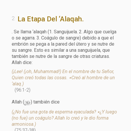
La Etapa Del ‘alaqah.
. Se llama ‘alaqah (1. Sanguijuela. 2. Algo que cuelga
o se agarra. 3. Coágulo de sangre) debido a que el
embrión se pega a la pared del útero y se nutre de
su sangre. Esto es similar a una sanguijuela, que
también se nutre de la sangre de otras criaturas.
Allah dice:
(¡Lee! (¡oh, Muhammad!) En el nombre de tu Señor,
Quien creó todas las cosas. ٭Creó al hombre de un
‘alaq.)
(96:1-2)
y
Allah (
) también dice
(¿No fue una gota de esperma eyaculada? ٭¿Y luego
(no fue) un coágulo? Allah lo creó y le dio forma
armoniosa.)
(75:37-38)