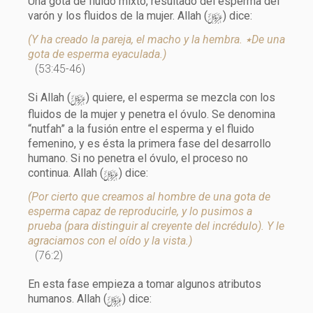
Una gota de fluido mixto, resultado del esperma del
y
varón y los fluidos de la mujer. Allah (
) dice:
(Y ha creado la pareja, el macho y la hembra. ٭De una
gota de esperma eyaculada.)
(53:45-46)
y
Si Allah (
) quiere, el esperma se mezcla con los
fluidos de la mujer y penetra el óvulo. Se denomina
“nutfah” a la fusión entre el esperma y el fluido
femenino, y es ésta la primera fase del desarrollo
humano. Si no penetra el óvulo, el proceso no
y
continua. Allah (
) dice:
(Por cierto que creamos al hombre de una gota de
esperma capaz de reproducirle, y lo pusimos a
prueba (para distinguir al creyente del incrédulo). Y le
agraciamos con el oído y la vista.)
(76:2)
En esta fase empieza a tomar algunos atributos
y
humanos. Allah (
) dice: