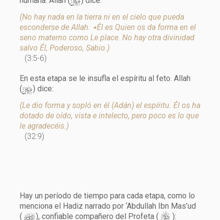
y
humana. Allah (
) dice:
(No hay nada en la tierra ni en el cielo que pueda
esconderse de Allah. ٭Él es Quien os da forma en el
seno materno como Le place. No hay otra divinidad
salvo Él, Poderoso, Sabio.)
(3:5-6)
En esta etapa se le insufla el espíritu al feto. Allah
y
(
) dice:
(Le dio forma y sopló en él (Adán) el espíritu. Él os ha
dotado de oído, vista e intelecto, pero poco es lo que
le agradecéis.)
(32:9)
Hay un período de tiempo para cada etapa, como lo
menciona el Hadiz narrado por ‘Abdullah Ibn Mas’ud
d
s
(
), confiable compañero del Profeta (
):