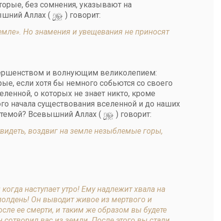
оторые, без сомнения, указывают на
y
ышний Аллах (
) говорит:
земле». Но знамения и увещевания не приносят
овершенством и волнующим великолепием:
ые, если хотя бы немного собьются со своего
еленной, о которых не знает никто, кроме
мого начала существования вселенной и до наших
y
системой? Всевышний Аллах (
) говорит:
увидеть, воздвиг на земле незыблемые горы,
и когда наступает утро! Ему надлежит хвала на
 полдень! Он выводит живое из мертвого и
сле ее смерти, и таким же образом вы будете
н сотворил вас из земли. После этого вы стали