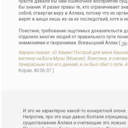
чувств давали бы нам ошибочное восприятие сущно
бы знания. И разве правы те, кто ограничивает зн
собой, отвергая веру в Аллаха, потому что их орг
верят в вещи лишь из-за их последствий, хотя и н
Поистине, требование ощутимых доказательств д
отдалило многих людей от правильного пути пони
y
знамениями и творениями. Всевышний Аллах (
Фараон сказал: «О Хаман! Построй для меня башню. 
взгляну на Бога Мусы (Моисея). Воистину, я счита
прекрасным зло его деяний, и он был сбит с пути
Коран, 40:36-37 ]
И это не характерно какой-то конкретной эпохе.
Напротив, про это еще давно болтали отрицающ
существование Аллаха и считающие это ложью.