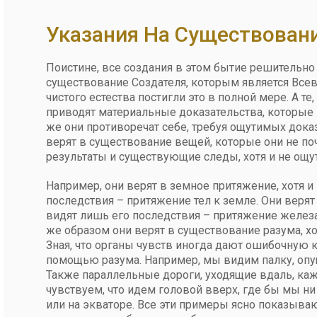
Указания На Существован
Поистине, все создания в этом бытие решительно 
существование Создателя, которым является Все
чистого естества постигли это в полной мере. А те
приводят материальные доказательства, которые 
же они противоречат себе, требуя ощутимых доказ
верят в существование вещей, которые они не по
результаты и существующие следы, хотя и не ощут
Например, они верят в земное притяжение, хотя и 
последствия – притяжение тел к земле. Они верят 
видят лишь его последствия – притяжение железа 
же образом они верят в существование разума, хот
Зная, что органы чувств иногда дают ошибочную 
помощью разума. Например, мы видим палку, опу
Также параллельные дороги, уходящие вдаль, ка
чувствуем, что идем головой вверх, где бы мы н
или на экваторе. Все эти примеры ясно показываю