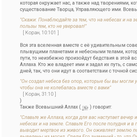
которая окружает нас, а также над творениями, к
существование Творца, Управляющего ими. Всев
"Скажи: Понаблюдайте за тем, что на небесах и на 
пользы тем, кто не уверовал!"
[ Коран, 10:101 ]
Вся эта вселенная вместе с её удивительным с
плывущими планетами и небесными телами, котор
пути, то неизбежно произойдут бедствия в этой вс
Аллаха. Кто же владеет ими и задал их путь, с са
дней, так, что они идут в соответствии с точной 
"Он создал небеса без опор, которые бы вы могли 
чтобы она не колебалась вместе с вами"
[ Коран, 31:10 ]
)
y
Также Всевышний Аллах (
) говорит:
"Славьте же Аллаха, когда для вас наступает вечер 
небесах и на земле. Славьте Его после полудня и в
выводит мертвое из живого. Он оживляет землю по
выведены из могил. Среди Его знамений - то, что О