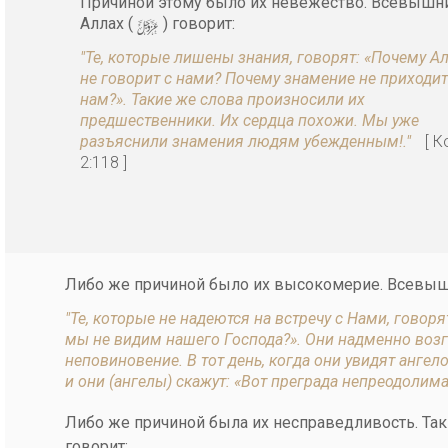
Причиной этому было их невежество. Всевышн
y
Аллах (
) говорит:
"Те, которые лишены знания, говорят: «Почему А
не говорит с нами? Почему знамение не приходит
нам?». Такие же слова произносили их
предшественники. Их сердца похожи. Мы уже
разъяснили знамения людям убежденным!."
[ К
2:118 ]
Либо же причиной было их высокомерие. Всевыш
"Те, которые не надеются на встречу с Нами, говор
мы не видим нашего Господа?». Они надменно возг
неповиновение. В тот день, когда они увидят ангел
и они (ангелы) скажут: «Вот преграда непреодолима
Либо же причиной была их несправедливость. Так
говорит: