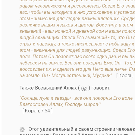
родом человеческим и расселяетесь.Среди Его знаме
вас, чтобы вы находили в них успокоение, и устан
этом - знамения для людей размышляющих. Среди Е
различие ваших языков и цветов. Воистину, в этом
знамений - ваш ночной и дневной сон и ваши поиски
людей слышащих. Среди Его знамений - то, что Он 
страх и надежду, а также ниспосылает с неба воду 
этом - знамения для людей разумеющих. Среди Его 
воле. Потом Он позовет вас всего один раз, и вы вы
небесах и на земле. Все они покорны Ему. Он - Тот,
воссоздает их, и сделать это для Него еще легче. 
на земле. Он - Могущественный, Мудрый"
[ Коран,
y
Также Всевышний Аллаx (
) говорит:
"Солнце, луна и звезды - все они покорны Его воле
Благословен Аллах, Господь миров!"
[ Коран, 7:54 ]
Этот удивительный в своем строении человек и