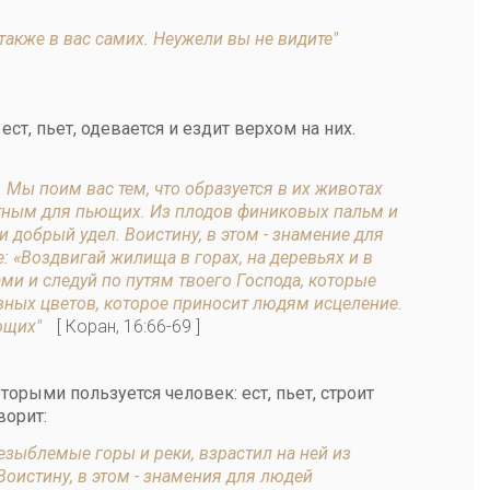
также в вас самих. Неужели вы не видите"
ст, пьет, одевается и ездит верхом на них.
. Мы поим вас тем, что образуется в их животах
тным для пьющих. Из плодов финиковых пальм и
добрый удел. Воистину, в этом - знамение для
«Воздвигай жилища в горах, на деревьях и в
и и следуй по путям твоего Господа, которые
азных цветов, которое приносит людям исцеление.
яющих"
[ Коран, 16:66-69 ]
торыми пользуется человек: ест, пьет, строит
ворит:
незыблемые горы и реки, взрастил на ней из
Воистину, в этом - знамения для людей