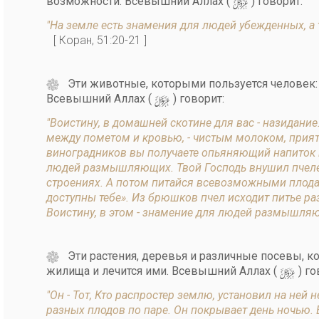
y
возможности. Всевышний Аллах (
) говорит:
"На земле есть знамения для людей убежденных, а 
[ Коран, 51:20-21 ]
Эти животные, которыми пользуется человек: е
y
Всевышний Аллах (
) говорит:
"Воистину, в домашней скотине для вас - назидание
между пометом и кровью, - чистым молоком, прия
виноградников вы получаете опьяняющий напиток и 
людей размышляющих. Твой Господь внушил пчеле: 
строениях. А потом питайся всевозможными плодам
доступны тебе». Из брюшков пчел исходит питье р
Воистину, в этом - знамение для людей размышл
Эти растения, деревья и различные посевы, ко
y
жилища и лечится ими. Всевышний Аллах (
) го
"Он - Тот, Кто распростер землю, установил на ней 
разных плодов по паре. Он покрывает день ночью. 