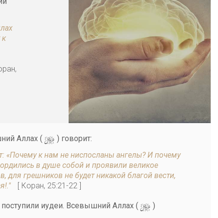
ий
ллах
 к
оран,
y
ний Аллах (
) говорит:
ят: «Почему к нам не ниспосланы ангелы? И почему
ордились в душе собой и проявили великое
ов, для грешников не будет никакой благой вести,
я!."
[ Коран, 25:21-22 ]
y
 поступили иудеи. Всевышний Аллах (
)