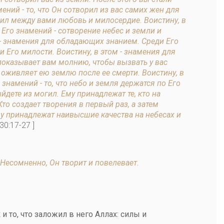
ний - то, что Он сотворил из вас самих жен для
овил между вами любовь и милосердие. Воистину, в
го знамений - сотворение небес и земли и
 - знамения для обладающих знанием. Среди Его
 Его милости. Воистину, в этом - знамения для
показывает вам молнию, чтобы вызвать у вас
и оживляет ею землю после ее смерти. Воистину, в
знамений - то, что небо и земля держатся по Его
йдете из могил. Ему принадлежат те, кто на
 Кто создает творения в первый раз, а затем
Ему принадлежат наивысшие качества на небесах и
 30:17-27 ]
. Несомненно, Он творит и повелевает.
 то, что заложил в него Аллах: силы и