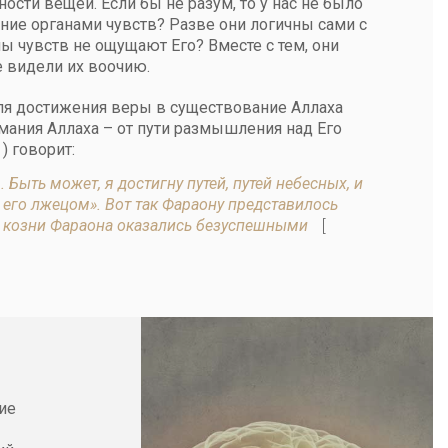
сти вещей. Если бы не разум, то у нас не было
ание органами чувств? Разве они логичны сами с
аны чувств не ощущают Его? Вместе с тем, они
е видели их воочию.
ля достижения веры в существование Аллаха
мания Аллаха – от пути размышления над Его
) говорит:
Быть может, я достигну путей, путей небесных, и
ю его лжецом». Вот так Фараону представилось
. А козни Фараона оказались безуспешными
[
ие