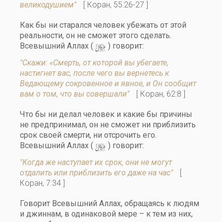
великодушием"
[ Коран, 55:26-27 ]
Как бы ни старался человек убежать от этой
реальности, он не сможет этого сделать.
y
Всевышний Аллах (
) говорит:
"Скажи: «Смерть, от которой вы убегаете,
настигнет вас, после чего вы вернетесь к
Ведающему сокровенное и явное, и Он сообщит
вам о том, что вы совершали"
[ Коран, 62:8 ]
Что бы ни делал человек и какие бы причины
не предпринимал, он не сможет ни приблизить
срок своей смерти, ни отсрочить его.
y
Всевышний Аллах (
) говорит:
"Когда же наступает их срок, они не могут
отдалить или приблизить его даже на час"
[
Коран, 7:34 ]
Говорит Всевышний Аллах, обращаясь к людям
и джиннам, в одинаковой мере – к тем из них,