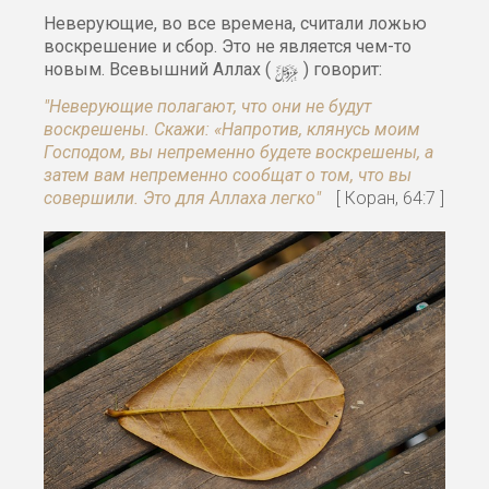
Неверующие, во все времена, считали ложью
воскрешение и сбор. Это не является чем-то
y
новым. Всевышний Аллах (
) говорит:
"Неверующие полагают, что они не будут
воскрешены. Скажи: «Напротив, клянусь моим
Господом, вы непременно будете воскрешены, а
затем вам непременно сообщат о том, что вы
совершили. Это для Аллаха легко"
[ Коран, 64:7 ]