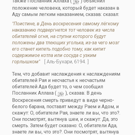
y
Также Посланник Аллаха (
) объяснил
положение человека, который будет наказан в
Аду самым легким наказанием, сказав: сказал:
"Поистине, в День воскресения самому лёгкому
наказанию подвергнется тот человек из числа
обитателей огня, на ступни которого будут
положены два тлеющих уголька, из-за чего мозг
его станет кипеть подобно тому, как кипит
содержимое котла или сосуда с узким
горлышком"
[ Аль-Бухари, 6194. ]
Тем, что добавит наслаждения к наслаждениям
обитателей Рая и несчастья к несчастьям
обитателей Ада будет то, о чем сообщил
y
Посланник Аллаха (
), сказав: В день
Воскресения смерть приведут в виде черно-
белого барана, поставят между Раем и Адом, и
скажут: О, обитатели Рая, знаете ли вы, что это?.
Они посмотрят, вытянув шеи, и скажут: Да, это
смерть. Затем будет сказано: О, обитатели Ада,
знаете ли вы, что это?. Они посмотрят, вытянув