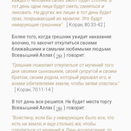
каждого человека своих забот будет сполна. В
тот день одни лица будут сиять, смеяться и
ликовать. На других же лицах в тот день будет
прах, покрывающий их мраком. Это будут
неверующие грешники"
[ Коран, 80:33-42 ]
Более того, когда грешник увидит наказание
воочию, то захочет откупиться своими
ближайшими и самыми любимыми людьми.
y
Всевышний Аллах (
) говорит:
"Грешник пожелает откупиться от мучений того
дня своими сыновьями, своей супругой и своим
братом, своим родом, который укрывал его, и
всеми обитателями земли, чтобы затем спастись"
[ Коран, 70:11-14 ]
В тот день все решится. Не будет места торгу.
y
Всевышний Аллах (
) говорит:
"Воистину, если бы у неверующих было все, что
есть на земле, и еще столько же, чтобы
откупиться от мучений в День воскресения, то