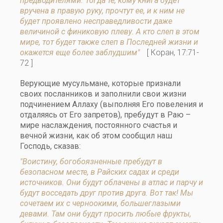
предводителями. Тогда те, кому книга будет
вручена в правую руку, прочтут ее, и к ним не
будет проявлено несправедливости даже
величиной с финиковую плеву. А кто слеп в этом
мире, тот будет также слеп в Последней жизни и
окажется еще более заблудшим"
[ Коран, 17:71-
72 ]
Верующие мусульмане, которые признали
своих посланников и заполнили свои жизни
подчинением Аллаху (выполняя Его повеления и
отдаляясь от Его запретов), пребудут в Раю –
мире наслаждения, постоянного счастья и
вечной жизни, как об этом сообщил наш
Господь, сказав:
"Воистину, богобоязненные пребудут в
безопасном месте, в Райских садах и среди
источников. Они будут облачены в атлас и парчу и
будут восседать друг против друга. Вот так! Мы
сочетаем их с черноокими, большеглазыми
девами. Там они будут просить любые фрукты,