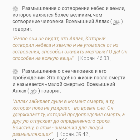
Размышление о сотворении небес и земли,
которое является более великим, чем
y
сотворение человека. Всевышний Аллах (
)
говорит:
"Разве они не видят, что Аллах, Который
сотворил небеса и землю и не утомился от их
сотворения, способен оживить мертвых? О да! Он
способен на всякую вещь"
[ Коран, 46:33 ]
Размышление о сне человека и его
пробуждении. Это подобно жизни после смерти
и называется «малой смертью. Всевышний
y
Аллах (
) говорит:
"Аллах забирает души в момент смерти, а ту,
которая пока не умирает, - во время сна. Он
удерживает ту, которой предопределил смерть, а
другую отпускает до определенного срока.
Воистину, в этом - знамения для людей
размышляющих"
[ Коран, 39:42 ]