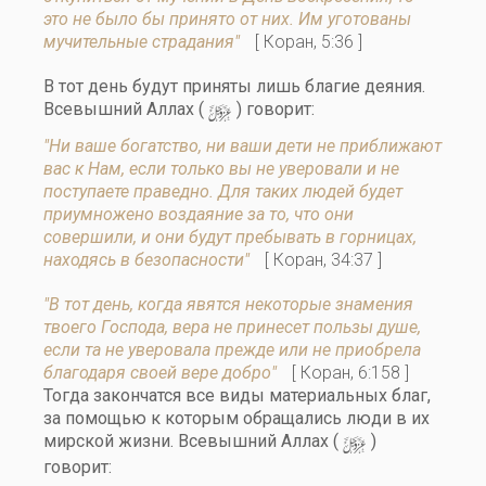
это не было бы принято от них. Им уготованы
мучительные страдания"
[ Коран, 5:36 ]
В тот день будут приняты лишь благие деяния.
y
Всевышний Аллах (
) говорит:
"Ни ваше богатство, ни ваши дети не приближают
вас к Нам, если только вы не уверовали и не
поступаете праведно. Для таких людей будет
приумножено воздаяние за то, что они
совершили, и они будут пребывать в горницах,
находясь в безопасности"
[ Коран, 34:37 ]
"В тот день, когда явятся некоторые знамения
твоего Господа, вера не принесет пользы душе,
если та не уверовала прежде или не приобрела
благодаря своей вере добро"
[ Коран, 6:158 ]
Тогда закончатся все виды материальных благ,
за помощью к которым обращались люди в их
y
мирской жизни. Всевышний Аллах (
)
говорит: