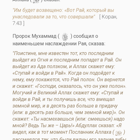
y
"Им будет возвещено: «Вот Рай, который вы
унаследовали за то, что совершали"
[ Коран,
7:43 ]
s
Пророк Мухаммад (
) сообщил о
наименьшем наслаждении Рая, сказав:
"Поистине, мне известен тот, кто последним
выйдет из Огня и последним попадет в Рай. Он
выйдет из Ада ползком, и Аллах скажет ему:
«Ступай и войди в Рай». Когда он подойдет к
нему, ему покажется, что Рай полон. Он вернется
и скажет: «Господи, оказалось, что он уже полон».
Могучий и Великий Аллах скажет ему: «Ступай и
войди в Рай, и ты получишь все, что вмещал
земной мир, и в десять раз больше в придачу
(или: в десять раз больше, чем земной мир)». Он
скажет: «Ты насмехаешься (или: смеешься) надо
мной? Ведь Ты же – Царь!» Абдуллах сказал: «Я
y
видел, как в тот момент Посланник Аллаха (
)
рассмеялся так, что были видны его задние зубы.