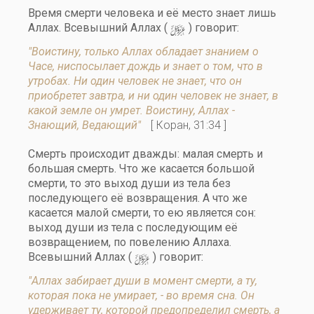
Время смерти человека и её место знает лишь
y
Аллах. Всевышний Аллах (
) говорит:
"Воистину, только Аллах обладает знанием о
Часе, ниспосылает дождь и знает о том, что в
утробах. Ни один человек не знает, что он
приобретет завтра, и ни один человек не знает, в
какой земле он умрет. Воистину, Аллах -
Знающий, Ведающий"
[ Коран, 31:34 ]
Смерть происходит дважды: малая смерть и
большая смерть. Что же касается большой
смерти, то это выход души из тела без
последующего её возвращения. А что же
касается малой смерти, то ею является сон:
выход души из тела с последующим её
возвращением, по повелению Аллаха.
y
Всевышний Аллах (
) говорит:
"Аллах забирает души в момент смерти, а ту,
которая пока не умирает, - во время сна. Он
удерживает ту, которой предопределил смерть, а