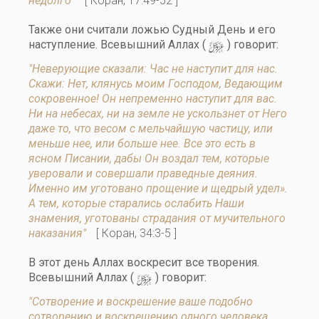
недолго"
[ Коран, 17:49-52 ]
Также они считали ложью Судный День и его
y
наступление. Всевышний Аллах (
) говорит:
"Неверующие сказали: Час не наступит для нас.
Скажи: Нет, клянусь моим Господом, Ведающим
сокровенное! Он непременно наступит для вас.
Ни на небесах, ни на земле не ускользнет от Него
даже то, что весом с мельчайшую частицу, или
меньше нее, или больше нее. Все это есть в
ясном Писании, дабы Он воздал тем, которые
уверовали и совершали праведные деяния.
Именно им уготовано прощение и щедрый удел».
А тем, которые старались ослабить Наши
знамения, уготованы страдания от мучительного
наказания"
[ Коран, 34:3-5 ]
В этот день Аллах воскресит все творения.
y
Всевышний Аллах (
) говорит:
"Сотворение и воскрешение ваше подобно
сотворению и воскрешению одного человека.