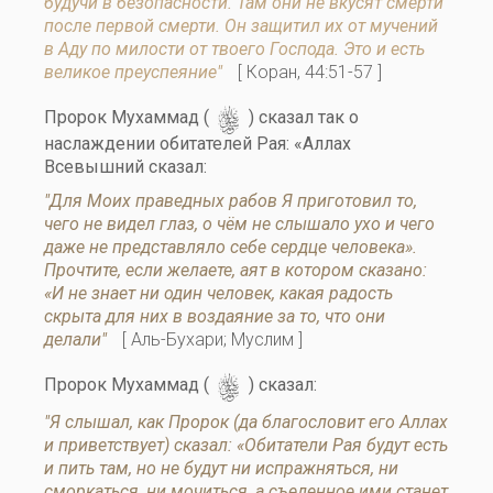
будучи в безопасности. Там они не вкусят смерти
после первой смерти. Он защитил их от мучений
в Аду по милости от твоего Господа. Это и есть
великое преуспеяние"
[ Коран, 44:51-57 ]
s
Пророк Мухаммад (
) сказал так о
наслаждении обитателей Рая: «Аллах
Всевышний сказал:
"Для Моих праведных рабов Я приготовил то,
чего не видел глаз, о чём не слышало ухо и чего
даже не представляло себе сердце человека».
Прочтите, если желаете, аят в котором сказано:
«И не знает ни один человек, какая радость
скрыта для них в воздаяние за то, что они
делали"
[ Аль-Бухари; Муслим ]
s
Пророк Мухаммад (
) сказал:
"Я слышал, как Пророк (да благословит его Аллах
и приветствует) сказал: «Обитатели Рая будут есть
и пить там, но не будут ни испражняться, ни
сморкаться, ни мочиться, а съеденное ими станет