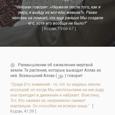
"Человек говорит: «Неужели после того, как я
умру, я выйду из могилы живым?». Разве
человек не помнит, что еще раньше Мы создали
его, хотя его вообще не было?"
[ Коран, 19:66-67 ]
Размышление об оживлении мертвой
земли. Те растения, которые выводит Аллах из
y
неё. Всевышний Аллах (
) говорит:
"Среди Его знамений - то, что ты видишь землю
иссохшей, но когда Мы ниспосылаем на нее воду,
она приходит в движение и набухает. Воистину,
Тот, Кто оживил ее, непременно оживит
мертвецов. Он способен на всякую вещь"
[
Коран, 41:39 ]