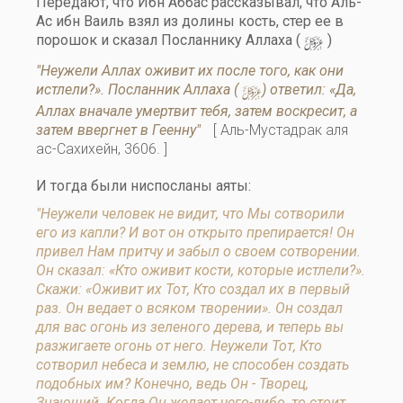
Передают, что Ибн Аббас рассказывал, что Аль-
Ас ибн Ваиль взял из долины кость, стер ее в
y
порошок и сказал Посланнику Аллаха (
)
"Неужели Аллах оживит их после того, как они
y
истлели?». Посланник Аллаха (
) ответил: «Да,
Аллах вначале умертвит тебя, затем воскресит, а
затем ввергнет в Геенну"
[ Аль-Мустадрак аля
ас-Сахихейн, 3606. ]
И тогда были ниспосланы аяты:
"Неужели человек не видит, что Мы сотворили
его из капли? И вот он открыто препирается! Он
привел Нам притчу и забыл о своем сотворении.
Он сказал: «Кто оживит кости, которые истлели?».
Скажи: «Оживит их Тот, Кто создал их в первый
раз. Он ведает о всяком творении». Он создал
для вас огонь из зеленого дерева, и теперь вы
разжигаете огонь от него. Неужели Тот, Кто
сотворил небеса и землю, не способен создать
подобных им? Конечно, ведь Он - Творец,
Знающий. Когда Он желает чего-либо, то стоит