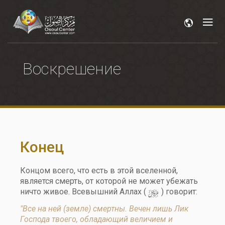
Воскрешение
Конец
Концом всего, что есть в этой вселенной,
является смерть, от которой не может убежать
y
ничто живое. Всевышний Аллах (
) говорит:
"Все на ней (земле) смертны. Вечен лишь Лик
Господа твоего, обладающий величием и