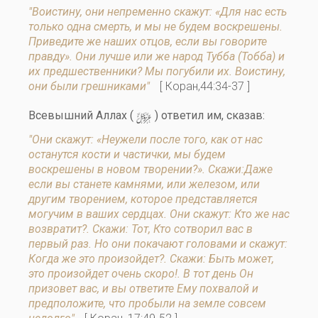
"Воистину, они непременно скажут: «Для нас есть
только одна смерть, и мы не будем воскрешены.
Приведите же наших отцов, если вы говорите
правду». Они лучше или же народ Тубба (Тобба) и
их предшественники? Мы погубили их. Воистину,
они были грешниками"
[ Коран,44:34-37 ]
y
Всевышний Аллах (
) ответил им, сказав:
"Они скажут: «Неужели после того, как от нас
останутся кости и частички, мы будем
воскрешены в новом творении?». Скажи:Даже
если вы станете камнями, или железом, или
другим творением, которое представляется
могучим в ваших сердцах. Они скажут: Кто же нас
возвратит?. Скажи: Тот, Кто сотворил вас в
первый раз. Но они покачают головами и скажут:
Когда же это произойдет?. Скажи: Быть может,
это произойдет очень скоро!. В тот день Он
призовет вас, и вы ответите Ему похвалой и
предположите, что пробыли на земле совсем