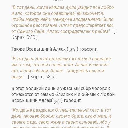
"В тот день, когда каждая душа увидит все добро
и зло, которое она совершила, ей захочется,
чтобы между ней и между ее злодеяниями было
огромное расстояние. Аллах предостерегает вас
от Самого Себя. Аллах сострадателен к рабам"
[
Коран, 3:30 ]
y
Также Всевышний Аллах (
) говорит:
"В тот день Аллах воскресит их всех и поведает
им о том, что они совершили. Аллах исчислил
это, а они забыли. Аллах - Свидетель всякой
вещи"
[ Коран, 58:6 ]
В этот великий день и ужасный сбор человек
откажется от самых близких и любимых людей.
y
Всевышний Аллах(
) говорит:
"Когда же раздастся Оглушительный глас, в тот
день человек бросит своего брата, свою мать и
своего отца, свою жену и своих сыновей, ибо у