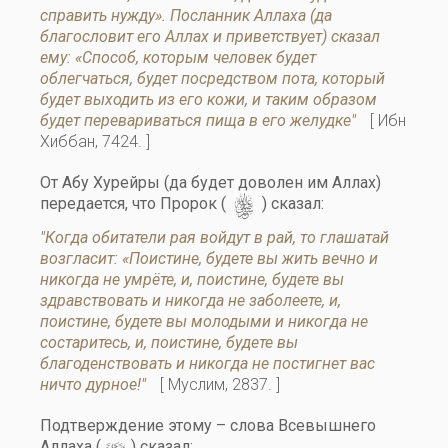
справить нужду». Посланник Аллаха (да
благословит его Аллах и приветствует) сказал
ему: «Способ, которым человек будет
облегчаться, будет посредством пота, который
будет выходить из его кожи, и таким образом
будет перевариваться пища в его желудке"
[ Ибн
Хиббан, 7424. ]
От Абу Хурейры (да будет доволен им Аллах)
s
передается, что Пророк (
) сказал:
"Когда обитатели рая войдут в рай, то глашатай
возгласит: «Поистине, будете вы жить вечно и
никогда не умрёте, и, поистине, будете вы
здравствовать и никогда не заболеете, и,
поистине, будете вы молодыми и никогда не
состаритесь, и, поистине, будете вы
благоденствовать и никогда не постигнет вас
ничто дурное!"
[ Муслим, 2837. ]
Подтверждение этому – слова Всевышнего
Аллаха (
) сказал: