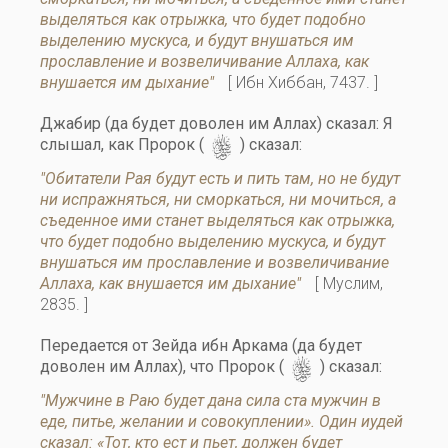
выделяться как отрыжка, что будет подобно
выделению мускуса, и будут внушаться им
прославление и возвеличивание Аллаха, как
внушается им дыхание"
[ Ибн Хиббан, 7437. ]
Джабир (да будет доволен им Аллах) сказал: Я
s
слышал, как Пророк (
) сказал:
"Обитатели Рая будут есть и пить там, но не будут
ни испражняться, ни сморкаться, ни мочиться, а
съеденное ими станет выделяться как отрыжка,
что будет подобно выделению мускуса, и будут
внушаться им прославление и возвеличивание
Аллаха, как внушается им дыхание"
[ Муслим,
2835. ]
Передается от Зейда ибн Аркама (да будет
s
доволен им Аллах), что Пророк (
) сказал:
"Мужчине в Раю будeт дана сила ста мужчин в
еде, питье, желании и совокуплении». Один иудей
сказал: «Тот, кто ест и пьет, должен будет