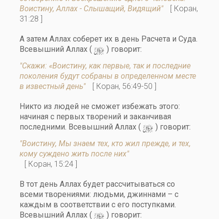
Воистину, Аллах - Слышащий, Видящий"
[ Коран,
31:28 ]
А затем Аллах соберет их в день Расчета и Суда.
y
Всевышний Аллах (
) говорит:
"Скажи: «Воистину, как первые, так и последние
поколения будут собраны в определенном месте
в известный день"
[ Коран, 56:49-50 ]
Никто из людей не сможет избежать этого:
начиная с первых творений и заканчивая
y
последними. Всевышний Аллах (
) говорит:
"Bоистину, Мы знаем тех, кто жил прежде, и тех,
кому суждено жить после них"
[ Коран, 15:24 ]
В тот день Аллах будет рассчитываться со
всеми творениями: людьми, джиннами – с
каждым в соответствии с его поступками.
y
Всевышний Аллах (
) говорит: