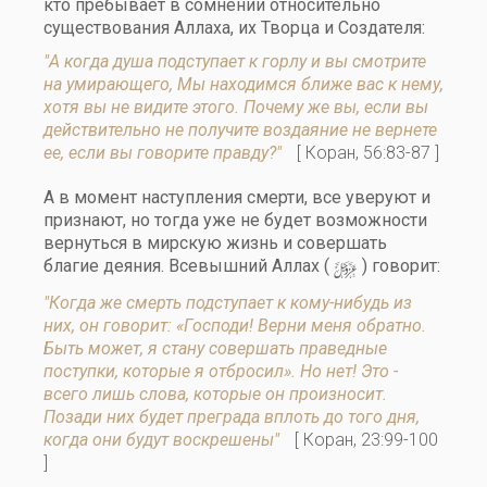
кто пребывает в сомнении относительно
существования Аллаха, их Творца и Создателя:
"А когда душа подступает к горлу и вы смотрите
на умирающего, Мы находимся ближе вас к нему,
хотя вы не видите этого. Почему же вы, если вы
действительно не получите воздаяние не вернете
ее, если вы говорите правду?"
[ Коран, 56:83-87 ]
А в момент наступления смерти, все уверуют и
признают, но тогда уже не будет возможности
вернуться в мирскую жизнь и совершать
y
благие деяния. Всевышний Аллах (
) говорит:
"Когда же смерть подступает к кому-нибудь из
них, он говорит: «Господи! Верни меня обратно.
Быть может, я стану совершать праведные
поступки, которые я отбросил». Но нет! Это -
всего лишь слова, которые он произносит.
Позади них будет преграда вплоть до того дня,
когда они будут воскрешены"
[ Коран, 23:99-100
]