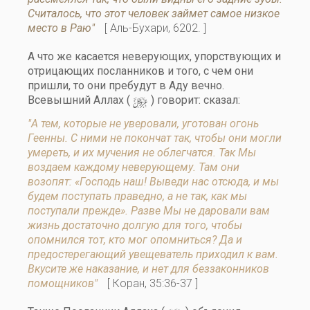
Считалось, что этот человек займет самое низкое
место в Раю"
[ Аль-Бухари, 6202. ]
А что же касается неверующих, упорствующих и
отрицающих посланников и того, с чем они
пришли, то они пребудут в Аду вечно.
y
Всевышний Аллах (
) говорит: сказал:
"А тем, которые не уверовали, уготован огонь
Геенны. С ними не покончат так, чтобы они могли
умереть, и их мучения не облегчатся. Так Мы
воздаем каждому неверующему. Там они
возопят: «Господь наш! Выведи нас отсюда, и мы
будем поступать праведно, а не так, как мы
поступали прежде». Разве Мы не даровали вам
жизнь достаточно долгую для того, чтобы
опомнился тот, кто мог опомниться? Да и
предостерегающий увещеватель приходил к вам.
Вкусите же наказание, и нет для беззаконников
помощников"
[ Коран, 35:36-37 ]