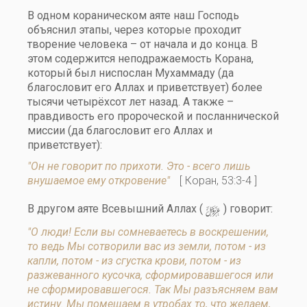
В одном кораническом аяте наш Господь
объяснил этапы, через которые проходит
творение человека – от начала и до конца. В
этом содержится неподражаемость Корана,
который был ниспослан Мухаммаду (да
благословит его Аллах и приветствует) более
тысячи четырёхсот лет назад. А также –
правдивость его пророческой и посланнической
миссии (да благословит его Аллах и
приветствует):
"Он не говорит по прихоти. Это - всего лишь
внушаемое ему откровение"
[ Коран, 53:3-4 ]
y
В другом аяте Всевышний Аллах (
) говорит:
"О люди! Если вы сомневаетесь в воскрешении,
то ведь Мы сотворили вас из земли, потом - из
капли, потом - из сгустка крови, потом - из
разжеванного кусочка, сформировавшегося или
не сформировавшегося. Так Мы разъясняем вам
истину. Мы помещаем в утробах то, что желаем,