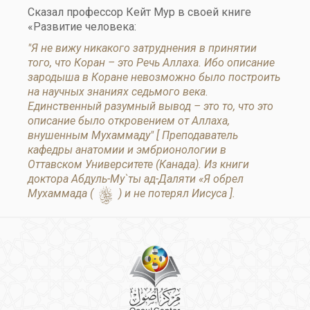
Сказал профессор Кейт Мур в своей книге
«Развитие человека:
"Я не вижу никакого затруднения в принятии
того, что Коран – это Речь Аллаха. Ибо описание
зародыша в Коране невозможно было построить
на научных знаниях седьмого века.
Единственный разумный вывод – это то, что это
описание было откровением от Аллаха,
внушенным Мухаммаду" [ Преподаватель
кафедры анатомии и эмбрионологии в
Оттавском Университете (Канада). Из книги
доктора Абдуль-Му`ты ад-Даляти «Я обрел
s
Мухаммада (
) и не потерял Иисуса ].