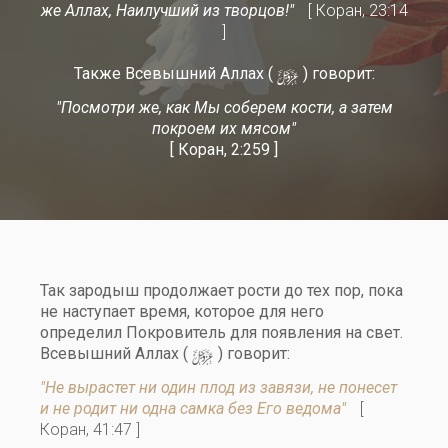
же Аллах, Наилучший из творцов!"
[ Коран, 23:14
]
y
Также Всевышний Аллах (
) говорит:
"Посмотри же, как Мы соберем кости, а затем
покроем их мясом"
[ Коран, 2:259 ]
Так зародыш продолжает рости до тех пор, пока
не наступает время, которое для него
определил Покровитель для появления на свет.
y
Всевышний Аллах (
) говорит:
"Не вырастет ни один плод из завязи, не понесет
и не родит ни одна самка без Его ведома"
[
Коран, 41:47 ]