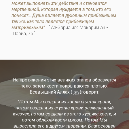
может выполнять эти действия и становится
мертвечиной, которая нуждается в том, кто его
понесёт… Душа является духовным прибежищем
так же, как тело является прибежищем
материальным"
[ Аз-Зариа иля Макарим аш-
Шариа, 75 ]
На протяжении этих великих этапов образуется
тело, затем кости покрываются плотью.
y
Всевышний Аллах (
)говорит:
"Потом Мы создали из капли сгусток крови,
потом создали из сгустка крови разжеванный
кусочек, потом создали из этого кусочка кости, и
потом облекли кости мясом. Потом Мы
вырастили его в другом творении. Благословен