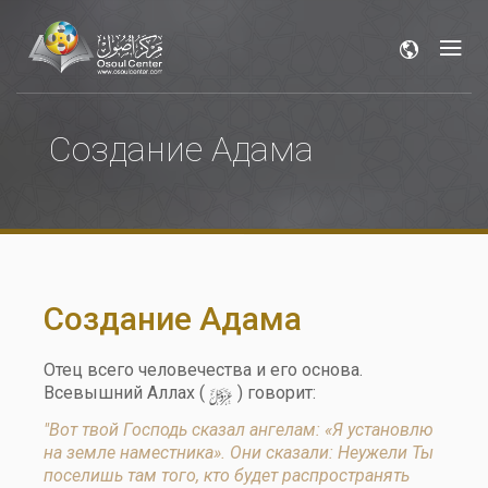
Создание Адама
Создание Адама
Отец всего человечества и его основа.
y
Всевышний Аллах (
) говорит:
"Вот твой Господь сказал ангелам: «Я установлю
на земле наместника». Они сказали: Неужели Ты
поселишь там того, кто будет распространять