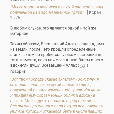
"Мы сотворили человека из сухой звонкой глины,
полученной из видоизмененной грязи"
[ Коран,
15:26 ]
В любом случае, это является одной и той же
материей.
Таким образом, Всевышний Аллах создал Адама
из земли, после чего прошли определенные
этапы, затем он пребывал в таком состоянии до
того момента, пока пожелал Аллах. Затем в него
y
вдохнули душу. Всевышний Аллах (
)
говорит:
"Вот твой Господь сказал ангелам: «Воистину, я
сотворю человека из сухой звонкой глины,
полученной из видоизмененной грязи. Когда же
Я придам ему соразмерный облик и вдохну в
него от Моего духа, то падите перед ним ниц».
Все ангелы до единого пали ниц, за исключением
Иблиса, который отказался быть в числе павших