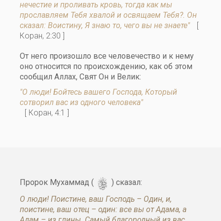
нечестие и проливать кровь, тогда как мы
прославляем Тебя хвалой и освящаем Тебя?. Он
сказал: Воистину, Я знаю то, чего вы не знаете"
[
Коран, 2:30 ]
От него произошло все человечество и к нему
оно относится по происхождению, как об этом
сообщил Аллах, Свят Он и Велик:
"О люди! Бойтесь вашего Господа, Который
сотворил вас из одного человека"
[ Коран, 4:1 ]
s
Пророк Мухаммад (
) сказал:
О люди! Поистине, ваш Господь – Один, и,
поистине, ваш отец – один: все вы от Адама, а
Адам – из глины. Самый благородный из вас