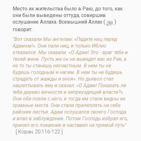
Место их жительства было в Раю, до того, как
они были выведены оттуда, совершив
y
ослушание Аллаха. Всевышний Аллах (
)
говорит:
"Вот сказали Мы ангелам: «Падите ниц перед
Адамом!». Они пали ниц, и только Иблис
отказался. Мы сказали: «О Адам! Это - враг тебе и
твоей жене. Пусть же он не выведет вас из Рая, а
не то ты станешь несчастным. В нем ты не
будешь голодным и нагим. В нем ты не будешь
страдать от жажды и зноя». Но дьявол стал
нашептывать ему и сказал: «О Адам! Показать ли
тебе дерево вечности и непреходящей власти?».
Они оба поели с него, и тогда им стали видны их
срамные места. Они стали прилеплять на себе
райские листья. Адам ослушался своего Господа
и впал в заблуждение. Потом Господь избрал его,
принял его покаяние и наставил на прямой путь"
[ Коран, 20:116-122 ]