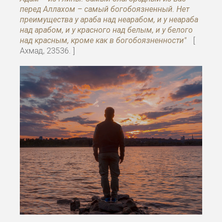
перед Аллахом – самый богобоязненный. Нет
преимущества у араба над неарабом, и у неараба
над арабом, и у красного над белым, и у белого
над красным, кроме как в богобоязненности"
[
Ахмад, 23536. ]