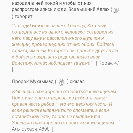
находил в ней покой и чтобы от них
y
распространились люди. Всевышний Аллах (
) говорит:
"О люди! Бойтесь вашего Господа, Который
сотворил вас из одного человека, сотворил из
него пару ему и расселил много мужчин и
женщин, произошедших от них обоих. Бойтесь
Аллаха, именем Которого вы просите друг друга,
и бойтесь разрывать родственные связи.
Воистину, Аллах наблюдает за вами"
[ Коран, 4:1
]
s
Пророк Мухаммад (
) сказал:
«Завещаю вам хорошо относиться к женщинам.
Поистине, они сотворены из ребра, а самая
кривая часть ребра – это его верхняя часть. И
если решите выпрямить, то сломаете, а если
оставите как есть, то оно не выпрямится.
Завещаю вам хорошо относиться к женщинам
[
Аль-Бухари, 4890. ]