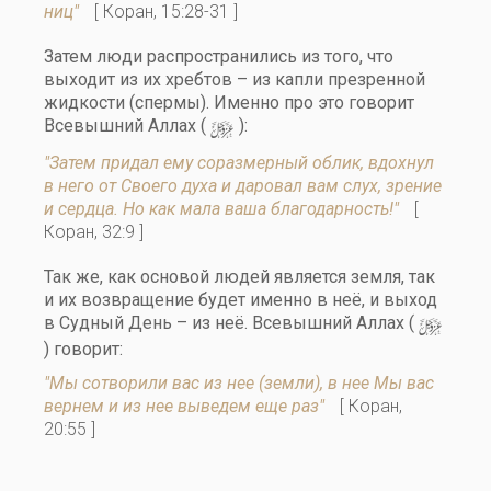
ниц"
[ Коран, 15:28-31 ]
Затем люди распространились из того, что
выходит из их хребтов – из капли презренной
жидкости (спермы). Именно про это говорит
y
Всевышний Аллах (
):
"Затем придал ему соразмерный облик, вдохнул
в него от Своего духа и даровал вам слух, зрение
и сердца. Но как мала ваша благодарность!"
[
Коран, 32:9 ]
Так же, как основой людей является земля, так
и их возвращение будет именно в неё, и выход
y
в Судный День – из неё. Всевышний Аллах (
) говорит:
"Мы сотворили вас из нее (земли), в нее Мы вас
вернем и из нее выведем еще раз"
[ Коран,
20:55 ]