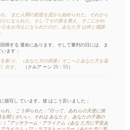
れ、 また人間の創造を泥から始められた。それから
創りになられた。そし てその形を整え、そこにかれ
と心をお与えになられたのだ。あなた方 は何と感謝
）
回帰する 運命にあります。そして審判の日には、ま
ています：
を創 り、（あなた方の死後）そこへとあなた方を返
び）出す。
（クルア ーン 20：55）
ちに描写し ています。彼 はこう言いました：
られ、 こう仰られた：“行って、あれらの天使に挨
葉を聞くがいい。それは あなたと、あなたの子孫の
：）“アッサラーム・アライクム（あな た方に平安あ
ム・アライクム・ワ・ラフマトゥッラー（あなた方に平