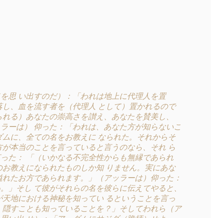
を思 い出すのだ）：「われは地上に代理人を置
落し、血を流す者を（代理人 として）置かれるので
られる）あなたの崇高さを讃え、あなたを賛美し、
ラーは） 仰った：「われは、あなた方が知らないこ
ダムに、全ての名をお教えに なられた。それからそ
方が本当のことを言っていると言うのなら、それ ら
った： 「（いかなる不完全性からも無縁であられ
のお教えになられたものしか知 りません。実にあな
溢れたお方であられます。」（アッラーは）仰った：
。」そし て彼がそれらの名を彼らに伝えてやると、
が天地における神秘を知ってい るということを言っ
、隠すことも知っていることを？」そしてわれら（ア