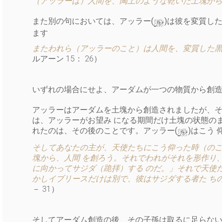
（アッラーは）人間を、陶土のような乾いた土塊から
y
また別の句においては、アッラー(
)は彼を変質し
ます
またわれら（アッラーのこと）は人間を、変質した黒
ルアーン 15： 26）
いずれの場合にせよ、アーダムが一つの物質から創造
アッラーはアーダムを土塊から創造されましたが、そ
は、アッラーがお望み になる期間だけ土塊の状態の
y
れたのは、その後のことです。アッラー(
)はこう
そしてあなたの主が、天使たちにこう仰った時（のこ
塊から、人間 を創ろう。それでわれがそれを形作り
に向かってサジダ（跪拝）する のだ。」それで天使
かしイブリースだけは別で、彼はサジダする者た ち
－ 31）
そしてアーダム創造の後、その子孫は取るに足らない