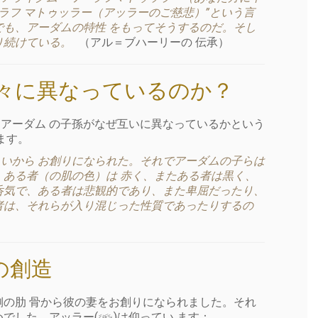
ラフ マトゥッラー（アッラーのご慈悲）”という言
でも、アーダムの特性 をもってそうするのだ。そし
り続けている。
（アル＝ブハーリーの 伝承）
様々に異なっているのか？
アーダム の子孫がなぜ互いに異なっているかという
ます。
いから お創りになられた。それでアーダムの子らは
。ある者（の肌の色）は 赤く、またある者は黒く、
呑気で、ある者は悲観的であり、また卑屈だったり、
者は、それらが入り混じった性質であったりするの
の創造
側の肋 骨から彼の妻をお創りになられました。それ
めでした。アッラー(
)は仰ってい ます：