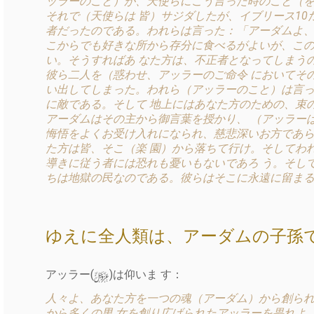
ッラーのこと）が、天使らにこう言った時のこと（を
それで（天使らは 皆）サジダしたが、イブリース10
者だったのである。われらは言った：「アーダムよ、
こからでも好きな所から存分に食べるがよいが、この
い。そうすればあ なた方は、不正者となってしまう
彼ら二人を（惑わせ、アッラーのご命令 においてそ
い出してしまった。われら（アッラーのこと）は言っ
に敵である。そして 地上にはあなた方のための、束
アーダムはその主から御言葉を授かり、 （アッラー
悔悟をよくお受け入れになられ、慈悲深いお方であら
た方は皆、そこ（楽 園）から落ちて行け。そしてわ
導きに従う者には恐れも憂いもないであろ う。そし
ちは地獄の民なのである。彼らはそこに永遠に留まる
ゆえに全人類は、アーダムの子孫
y
アッラー(
)は仰いま す：
人々よ、あなた方を一つの魂（アーダム）から創られ
から多くの男 女を創り広げられたアッラーを畏れよ