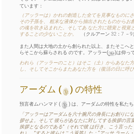
ています：
（アッラーは）かれの創造した全てを見事なものにさ
その子孫を、 粗末な液体から抽出されたものからお
の魂を吹き込まれた。そしてあ なた方に聴覚と視覚
することの少ないことか。
（クルアーン 32：7 －9
また人間は大地の土から創られた以上、またそこへと
y
らそこから蘇らされる のです。アッラー(
)は仰っ
われら（アッラーのこと）はそこ（土）からあなた方
し、そしてそこからまたあなた方を（復活の日に呼
アーダム (
) の特性
s
s
預言者ムハンマド (
) は、アーダムの特性を私た
「アッラーはアーダムを六十腕尺の身長にお創りにな
拶せよ。そして 彼らがあなたに対してする挨拶の言
挨拶となるのである”（それで彼 は行き、こう言った
れ）。”すると彼らはこう返答した：“アッサ ラー