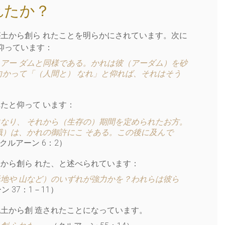
れたか？
が土から創ら れたことを明らかにされています。次に
仰っています：
アー ダムと同様である。かれは彼（アーダム）を砂
向かって「（人間と） なれ」と仰れば、それはそう
たと仰って います：
なり、 それから（生存の）期間を定められたお方。
識）は、かれの御許にこ そある。この後に及んで
クルアーン 6：2）
から創ら れた、と述べられています：
地や 山など）のいずれが強力かを？われらは彼ら
ン 37：1－11）
土から創 造されたことになっています。