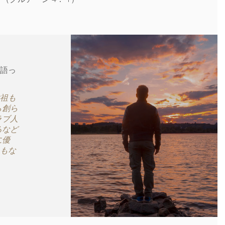
う語っ
祖も
ら創ら
ラブ人
るなど
に優
もな
。