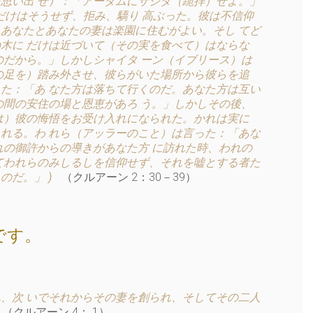
思い出 せ）：「アーダムにサジダ（跪拝）せよ。」
だけはそうせず、拒み、驕り 高ぶった。彼は不信仰
あなたとあなたの妻は楽園に住むがよい。そし てど
木に だけは近づいて（その実を食べて）はならな
のだから。」しかしシャイタ ーン（イブリース）は
の足を）踏み外させ、彼らがいた場所から彼らを追
た：「あ なた方は落ちて行くのだ。あなた方は互い
の間の安住の場と恩恵があろ う。」しかしその後、
は）彼の悔悟をお受け入れになられた。かれは実に
れる。わ れら（アッラーのこと）は言った：「あな
れの御許からの導きがあなた方 に訪れた時、われの
てわれらのみしるしを信仰せず、それを嘘とする者た
のだ。」 )
（クルアーン 2：30－39）
です。
、次 いでそれからその妻を創られ、そしてその二人
（クルアーン 4： 1）