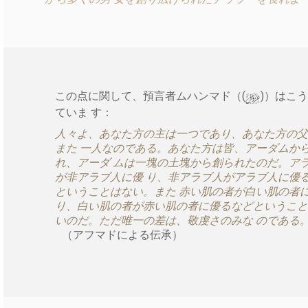
y
この点に関して、預言者ムハンマド（(
)）はこ
ていま す：
人々よ、あなた方の主は一つであり、あなた方の父
また 一人なのである。あなた方は皆、アーダムか
れ、アーダ ムは一塊の土塊から創られたのだ。ア
が非アラブ人に優 り、非アラブ人がアラブ人に優
ということはない。また 赤い肌の者が白い肌の者
り、白い肌の者が赤い肌の者に優るなどということ
いのだ。ただ唯一の差は、敬虔さのみな のである
（アフマドによる伝承）