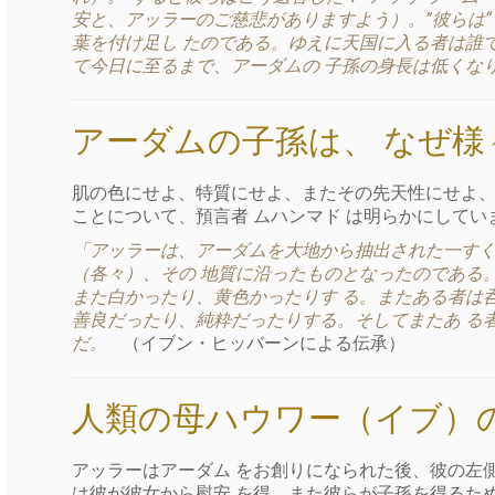
安と、アッラーのご慈悲がありますよう）。”彼らは“
葉を付け足し たのである。ゆえに天国に入る者は誰
て今日に至るまで、アーダムの 子孫の身長は低くな
アーダムの子孫は、 なぜ
肌の色にせよ、特質にせよ、またその先天性にせよ、
ことについて、預言者 ムハンマド は明らかにしてい
「アッラーは、アーダムを大地から抽出された一すく
（各々）、その 地質に沿ったものとなったのである
また白かったり、黄色かったりす る。またある者は
善良だったり、純粋だったりする。そしてまたあ る
だ。
（イブン・ヒッバーンによる伝承）
人類の母ハウワー（イブ）
アッラーはアーダム をお創りになられた後、彼の左
は彼が彼女から慰安 を得、また彼らが子孫を得るた