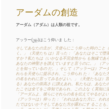
アーダムの創造
アーダム（アダム）は人類の祖です。
y
アッラー(
)はこう仰いま した：
そしてあなたの主が、天使らにこう仰った時のこと（
く。」（天使たち は）言った：「あなたはそこで堕
すか？私たちは（いかなる不完全性から も無縁であ
あなたの神聖さを讃えていますと言うのに。」（アッ
とを知っているの だ。」そして（アッラーは）アー
れらを天使らに提示され、こう仰られ た：「あなた
の名をわれに言ってみるがよい。」（天使たちは）言
る）あなたの崇高さ に讃えあれ。私たちは、あなた
たこそは全てをご存知であられ、この上な く英知に
「アーダムよ、彼らにそれらの名を伝えてやるがよい
（アッラーは）仰っ た：「われはあなた方に、われ
たではないか？そしてあなた方が露わにす ることも