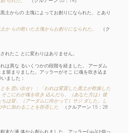
創 られた。
（クルアーン 55：14）
た黒土からの 土塊によってお創りになられた、とあり
土か らの乾いた土塊からお創りになられた。
（ク
されたこ とに変わりはありません。
れは異な るいくつかの段階を経ました。 アーダム
まま留まりました。アッラーがそこ に魂を吹き込ま
 仰いました：
とを 思い出せ）：「われは変質した黒土が乾燥した
、そこにわが魂を吹き 込んだら、（あなた方は）彼
たちは皆、（アーダムに向かって）サジ ダした。し
の中に加わることを拒否した
（クルアーン 15：28
y
粗末な液 体から創られました。アッラー(
)は仰っ