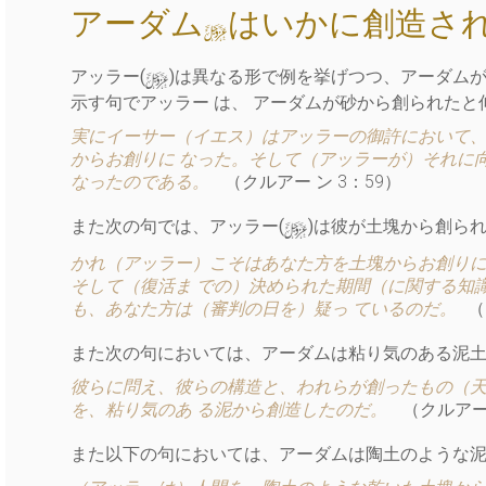
アーダム
はいかに創造さ
y
y
アッラー(
)は異なる形で例を挙げつつ、アーダム
示す句でアッラー は、 アーダムが砂から創られたと
実にイーサー（イエス）はアッラーの御許において、
からお創りに なった。そして（アッラーが）それに
なったのである。
（クルアー ン 3：59）
y
また次の句では、アッラー(
)は彼が土塊から創られ
かれ（アッラー）こそはあなた方を土塊からお創りに
そして（復活ま での）決められた期間（に関する知
も、あなた方は（審判の日を）疑っ ているのだ。
（
また次の句においては、アーダムは粘り気のある泥土
彼らに問え、彼らの構造と、われらが創ったもの（天
を、粘り気のあ る泥から創造したのだ。
（クルアー
また以下の句においては、アーダムは陶土のような泥