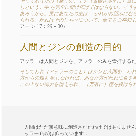
そしてあなたの（施しの）手を（吝嗇さゆえに）首に
しという）手 を完全に開け広げてはならない。そう
あろうから。実にあなたの主は、 かれがお望みにな
られる。かれはそのしもべについて、全てをご存知 
アー ン 17：29－30）
人間とジンの創造の目的
アッラーは人間とジンを、アッラーのみを崇拝するた
そしてわれ（アッラーのこと）はジンと人間を、われ
方からの糧も 欲しなければ、あなた方がわれに食を
この上ない御力を備えられ、 （万有に）糧を授けら
人間はただ無意味に創造されたわけではありません
y
ッラー (
)は仰っています：