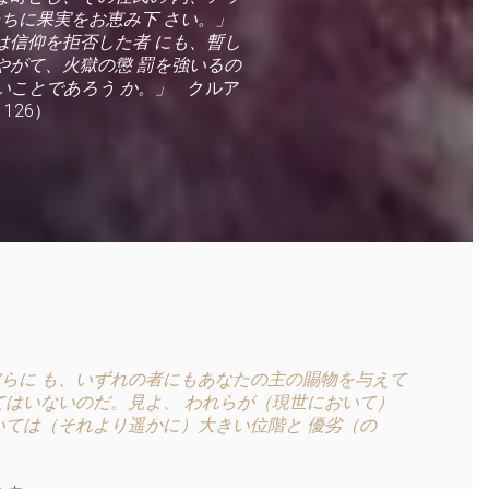
ちに果実をお恵み下 さい。」
は信仰を拒否した者 にも、暫し
やがて、火獄の懲 罰を強いるの
いことであろう か。」
クルア
：126）
らに も、いずれの者にもあなたの主の賜物を与えて
てはいないのだ。見よ、 われらが（現世において）
いては（それより遥かに）大きい位階と 優劣（の