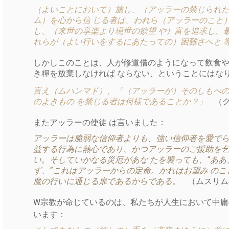
（よいことにおいて）施し、（アッラーの禁じられた
ム）を心から信 じる者は、われら（アッラーのこと
し、（来世の享楽より現世の欲望 や）富を追求し、
れらが（よい行いをするにあたっての）困難さへと 
しかしこのことは、人が修道僧のようになって飲食や
き糧を放棄しなければ ならない、ということにはな
言え（ムハンマド）、「（アッラーが）そのしもべの
のよきもの を禁じる者は何様であることか？」
（ク
またアッラーの使徒 は言いました：
アッラーは脆弱な信仰者よりも、強い信仰者を愛でら
益する行為に熱心であり、かつアッラーのご援助を乞
い。そしていかなる災厄があな たを襲っても、“ああ
ず、“これはアッラーからの定命。かれはお望み のこ
魔の行いに通じる扉であるからである。
（ムスリム
W宗教が命じているのは、私たちが人生において中庸
います：