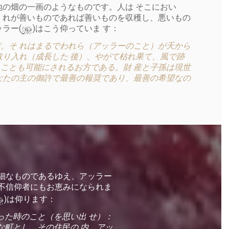
地の畑の一画のようなものです。人は そこにおい
 れが善いものであれば善いものを収穫し、悪いもの
y
ラー(
)はこう仰っていま す：
。そ れはまるでわれら（アッラーのこと）が天から
取り入れ（成長した 後）、やがて枯れ果て、風で跡
ことも可能にされるお方である。財 産と子孫は現世
なたの主の御許で最善の報奨であり、最善の希望なの
細なものであるゆえ、アッラー
も不信仰者にもお恵みになられま
y
)は仰ります：
った時のこと（を思い出 せ）：
な町とし、その住民の 内、アッ