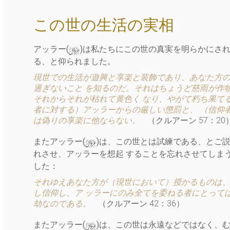
この世の生活の実相
y
アッラー(
)は私たちにこの世の真実を明らかにさ
る、と仰られました。
現世での生活が遊興と享楽と装飾であり、あなた方の
過ぎないこと を知るのだ。それはちょうど慈雨が作
それからそれが枯れて黄色く なり、やがて朽ち果て
者に対する）アッラーからの厳しい懲罰と、 （信仰
は偽りの享楽に他ならない。
（クルアーン 57：20
y
またアッラー(
)は、この世とは試練である、とご
れさせ、アッラーを想起 することを忘れさせてしまう
した：
それゆえあなた方が（現世において）授かるものは、
し信仰し、ア ッラーにのみ全てを委ねる者にとって
劫なのである。
（クルアーン 42：36）
y
またアッラー(
)は、この世は永遠などではなく、