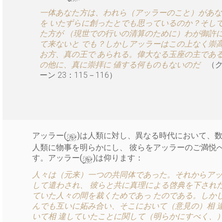
一体あなた方は、われら（アッラーのこと）があな
を いたずらに創ったとでも思っているのか？そし
た方が （現世での行いの清算のために）わが御許
て来ないと でも？しかしアッラーはこの上なく崇
お方、真の王で あられる。偉大なる玉座の主であ
の他に、真に崇拝に 値する何ものもないのだ
（
ーン 23：115－116）
y
アッラー(
)は人類に対し、異なる時代において、
人類に物事を明らかにし、 彼らをアッラーのご満悦
y
す。アッラー(
)は仰ります：
人々は（元来）一つの共同体であった。それからアッ
して遣わされ、 彼らと共に真理による啓典を下され
ていた人々の間を裁くためであっ たのである。しか
んでも互いに妬み合い、そこにおいて（意見の）相 
いて相 違していたことに関して（明らかにすべく、