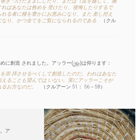
巻き つけたままにしたり、または（度を越して、施
すればあなたは咎めを 受けたり、後悔したりするで
られる者に糧を豊かにお恵みになり、また 差し控え
になり、かつ全てをご覧になられるのである
（クル
y
めに創造 されました。アッラー(
)は仰ります：
を崇 拝させるべくして創造したのだ。われはあなた
与えることも望んでは いない。実にアッラーこそが
れるお方なのだ。
（クルアーン 51： 56－58）
。ア