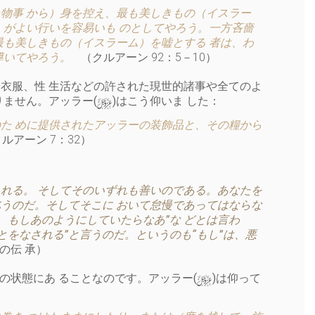
物事 から）身を控え、最も美しきもの（イスラー
）がよい行いを容易いも のとしてやろう。一方吝嗇
最も美しきもの（イスラーム）を嘘とする 者は、わ
導いてやろう。
（クルアーン 92：5－10）
衣服、性 生活などの許された現世的諸事や全てのよ
y
りません。アッラー(
)はこう仰いま した：
た めに提供されたアッラーの装飾品と、その糧から
ルアーン 7：32）
れる。 そしてそのいずれも善いのである。あなたを
うのだ。そしてそこに おいて怠慢であってはならな
、もしあのようにしていたらなあ”な どとは言わ
とをなされる”と言うのだ。というのも“もし”は、悪
の伝 承）
y
の状態にあ ることなのです。アッラー(
)は仰って