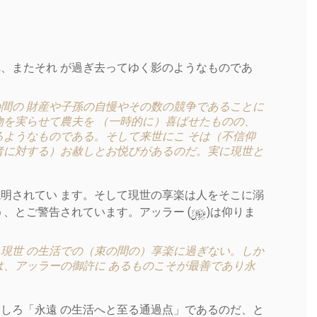
れ、またそれ が過ぎ去ってゆく影のようなものであ
間の 財産や子孫の自慢やその数の競争であることに
物を実らせて農夫を （一時的に）喜ばせたものの、
るようなものである。そして来世にこ そは（不信仰
者に対する）お赦しとお悦びがあるのだ。実に現世と
）
説明されてい ます。そして現世の享楽は人をそこに溺
y
、とご警告されています。アッラー (
)は仰りま
現世 の生活での（束の間の）享楽に過ぎない。しか
は、アッラーの御許に あるものこそが最善であり永
むしろ「永遠 の生活へと至る通過点」であるのだ、と