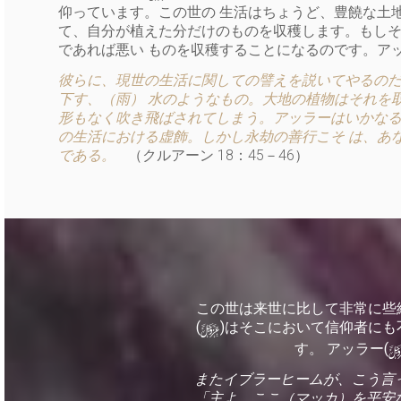
仰っています。この世の 生活はちょうど、豊饒な土
て、自分が植えた分だけのものを収穫します。もしそ
であれば悪い ものを収穫することになるのです。アッ
彼らに、現世の生活に関しての譬えを説いてやるのだ
下す、（雨） 水のようなもの。大地の植物はそれを
形もなく吹き飛ばされてしまう。アッラーはいかなる
の生活における虚飾。しかし永劫の善行こそ は、あ
である。
（クルアーン 18：45－46）
この世は来世に比して非常に些
y
(
)はそこにおいて信仰者に
す。 アッラー(
またイブラーヒームが、こう言
「主よ、ここ（マッカ）を平安