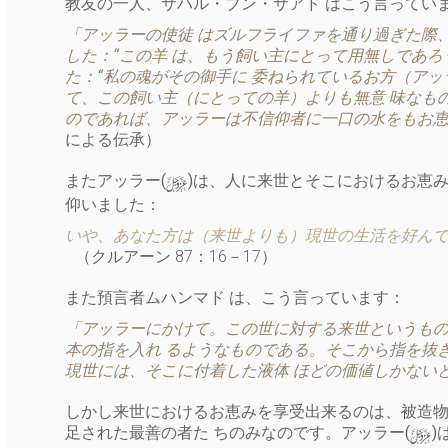
教友の一人、サハル・ブン・サアド はこう言ってい
「アッラーの使徒 はズルフライファを通り過ぎた際
した：“この羊 は、もう飼い主にとって用無しであろ
た：“私の魂がその御手に 委ねられているお方（アッ
て、この飼い主（にとっての羊）よりも無意 味なも
のであれば、アッラーは不信仰者に一口の水をもお恵
による伝承）
y
またアッラー(
)は、人に来世とそこにおけるお恵み
仰いました：
いや、あなた方は（来世よりも）現世の生活を好んで
（クルアーン 87：16－17）
また預言者ムハンマド は、こう言っています：
「アッラーにかけて。この世に対する来世というものは
本の指を入れ るようなものである。そこから指を抜
現世には、そこに付着した液体 ほどの価値しかない
しかし来世におけるお恵みを享受出来るのは、被造物の
y
足された最善の者た ちのみなのです。アッラー(
)