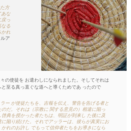
た方
てあな
に戻っ
高なる
るかれ
クルア
数々の使徒を お遣わしになられました。そしてそれは
へと至る真っ直ぐな道へと導くためであ ったので
ラー が使徒たちを、吉報を伝え、警告を告げる者と
たのだ。それは（宗教に 関する意見の）相違に陥っ
し啓典を授かった者たちは、明証が到来し た後に及
違に陥り続けた。それでアッラーは、彼らが真実にお
）かれのお許し でもって信仰者たちをお導きになら