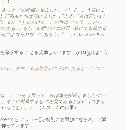
ます：
、太っ た羊の死骸を見ました。そして、こう言いま
う？”教友たちは言い ました：“ええ。”彼は言いまし
ラーのこと）にかけて。この世は アッラーにとっ
のである…。もしこの世がハエの羽一枚にでも値する
みには なられないであろう。”
（アル＝ハーキム
y
を希求する ことを奨励しています。かれ(
)はこう
いる。 来世こそは最善かつ永劫であるというのに
、こ こ‐そう言って、彼は海を指差しました‐に一
き、そこに付着するも のを見てみるがよい（つまり
ということ）。」
（ムスリムの伝承）
中でも アッラー()が特別にお選びになられ、ご満
は仰っています：