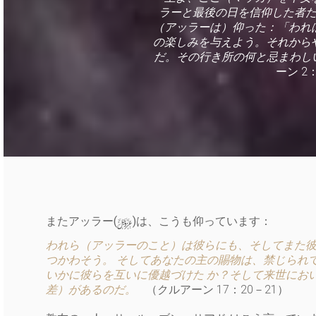
ラーと最後の日を信仰した者た
（アッラーは）仰った：「われ
の楽しみを与えよう。それから
だ。その行き所の何と忌まわし
ーン 2
y
またアッラー(
)は、こうも仰っています：
われら（アッラーのこと）は彼らにも、そしてまた彼
つかわそう。 そしてあなたの主の賜物は、禁じられ
いかに彼らを互いに優越づけた か？そして来世にお
差）があるのだ。
（クルアーン 17：20－21）