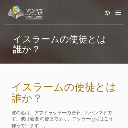
イスラームの使徒とは
誰か？
イスラームの使徒とは
誰か？
彼の名は、アブドゥッラーの息子、ムハンマドで
y
す。彼は最後 の使徒であり、アッラー(
)はこう
仰っています：。