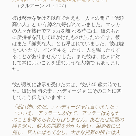
（クルアーン 21：107）
彼は啓示を受ける以前でさえも、人々の間で「信頼
高い人」と いう綽名で呼ばれていました。マッカ
の人々が旅行でマッカを離 れる時には、彼のもと
に所持品を託して出かけたものだったので す。彼
はまた「誠実な人」とも呼ばれていました。彼は嘘
をつい たり、インチキをしたり、人を騙したりす
ることがありませんで した。また彼は、他人に対
して常によいことを望むような人物で もありまし
た。
彼が最初に啓示を受けたのは、彼が 40 歳の時でし
た。彼は当 時の妻、ハディージャ にそのことに関
してこう伝えていま す：
「私は怖いのだ。」ハディージャは言いました：
「いいえ、 アッラーにかけて。アッラーはあなた
のことを辱められたりはしません。あなたは近親の
絆を保ち、他人の問題を分かち 合い、困窮者には
施し、客人にはもてなし、大きな災難の折 には人