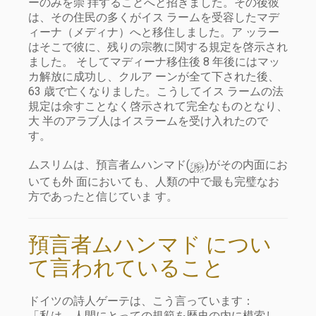
ーのみを崇 拝することへと招きました。その後彼
は、その住民の多くがイス ラームを受容したマデ
ィーナ（メディナ）へと移住しました。ア ッラー
はそこで彼に、残りの宗教に関する規定を啓示され
ました。 そしてマディーナ移住後 8 年後にはマッ
カ解放に成功し、クルア ーンが全て下された後、
63 歳で亡くなりました。こうしてイス ラームの法
規定は余すことなく啓示されて完全なものとなり、
大 半のアラブ人はイスラームを受け入れたので
す。
y
ムスリムは、預言者ムハンマド(
)がその内面にお
いても外 面においても、人類の中で最も完璧なお
方であったと信じていま す。
預言者ムハンマド につい
て言われていること
ドイツの詩人ゲーテは、こう言っています：
「私は、人間にとっての規範を歴史の内に模索し