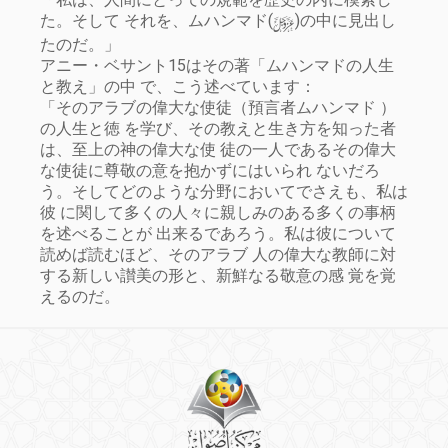
y
た。そして それを、ムハンマド(
)の中に見出し
たのだ。」
アニー・ベサント15はその著「ムハンマドの人生
と教え」の中 で、こう述べています：
「そのアラブの偉大な使徒（預言者ムハンマド ）
の人生と徳 を学び、その教えと生き方を知った者
は、至上の神の偉大な使 徒の一人であるその偉大
な使徒に尊敬の意を抱かずにはいられ ないだろ
う。そしてどのような分野においてでさえも、私は
彼 に関して多くの人々に親しみのある多くの事柄
を述べることが 出来るであろう。私は彼について
読めば読むほど、そのアラブ 人の偉大な教師に対
する新しい讃美の形と、新鮮なる敬意の感 覚を覚
えるのだ。