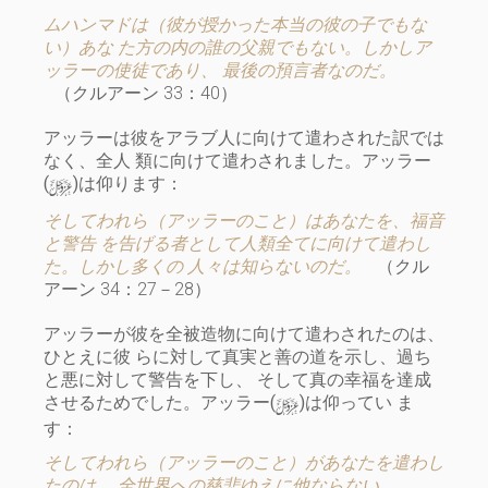
ムハンマドは（彼が授かった本当の彼の子でもな
い）あな た方の内の誰の父親でもない。しかしア
ッラーの使徒であり、 最後の預言者なのだ。
（クルアーン 33：40）
アッラーは彼をアラブ人に向けて遣わされた訳では
なく、全人 類に向けて遣わされました。アッラー
y
(
)は仰ります：
そしてわれら（アッラーのこと）はあなたを、福音
と警告 を告げる者として人類全てに向けて遣わし
た。しかし多くの 人々は知らないのだ。
（クル
アーン 34：27－28）
アッラーが彼を全被造物に向けて遣わされたのは、
ひとえに彼 らに対して真実と善の道を示し、過ち
と悪に対して警告を下し、 そして真の幸福を達成
y
させるためでした。アッラー(
)は仰ってい ま
す：
そしてわれら（アッラーのこと）があなたを遣わし
たのは、 全世界への慈悲ゆえに他ならない。